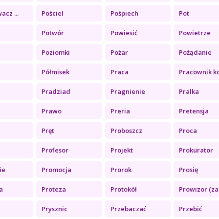
acz ...
Pościel
Pośpiech
Pot
Potwór
Powiesić
Powietrze
Poziomki
Pożar
Pożądanie
Półmisek
Praca
Pracownik ko.
Pradziad
Pragnienie
Pralka
Prawo
Preria
Pretensja
z
Pręt
Proboszcz
Proca
Profesor
Projekt
Prokurator
ie
Promocja
Prorok
Prosię
a
Proteza
Protokół
Prowizor (za.
Prysznic
Przebaczać
Przebić