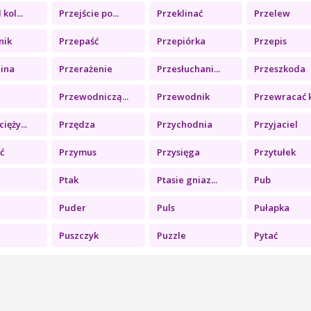
kol...
Przejście po...
Przeklinać
Przelew
nik
Przepaść
Przepiórka
Przepis
lina
Przerażenie
Przesłuchani...
Przeszkoda
Przewodniczą...
Przewodnik
Przewracać k.
ięży...
Przędza
Przychodnia
Przyjaciel
ć
Przymus
Przysięga
Przytułek
a
Ptak
Ptasie gniaz...
Pub
Puder
Puls
Pułapka
Puszczyk
Puzzle
Pytać