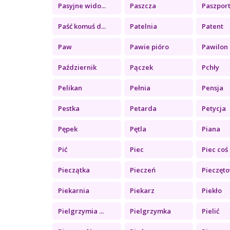
Pasyjne wido...
Paszcza
Paszpor
Paść komuś d...
Patelnia
Patent
Paw
Pawie pióro
Pawilon
Październik
Pączek
Pchły
Pelikan
Pełnia
Pensja
Pestka
Petarda
Petycja
Pępek
Pętla
Piana
Pić
Piec
Piec coś
Pieczątka
Pieczeń
Pieczęt
Piekarnia
Piekarz
Piekło
Pielgrzymia ...
Pielgrzymka
Pielić