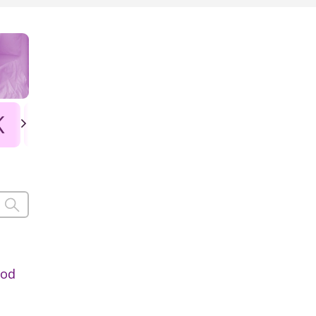
K
L
Ł
M
N
O
P
pod