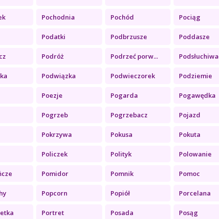
ek
Pochodnia
Pochód
Pociąg
Podatki
Podbrzusze
Poddasze
cz
Podróż
Podrzeć porw...
Podsłuchiwać
ka
Podwiązka
Podwieczorek
Podziemie
Poezje
Pogarda
Pogawędka
i
Pogrzeb
Pogrzebacz
Pojazd
Pokrzywa
Pokusa
Pokuta
Policzek
Polityk
Polowanie
ńcze
Pomidor
Pomnik
Pomoc
hy
Popcorn
Popiół
Porcelana
etka
Portret
Posada
Posąg