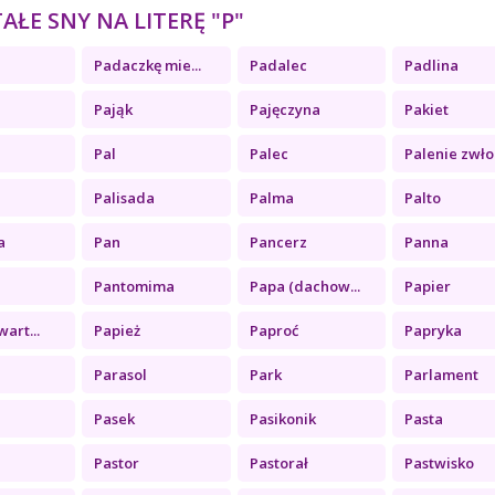
ŁE SNY NA LITERĘ "P"
Padaczkę mie...
Padalec
Padlina
Pająk
Pajęczyna
Pakiet
Pal
Palec
Palenie zwło.
Palisada
Palma
Palto
a
Pan
Pancerz
Panna
Pantomima
Papa (dachow...
Papier
art...
Papież
Paproć
Papryka
Parasol
Park
Parlament
Pasek
Pasikonik
Pasta
Pastor
Pastorał
Pastwisko