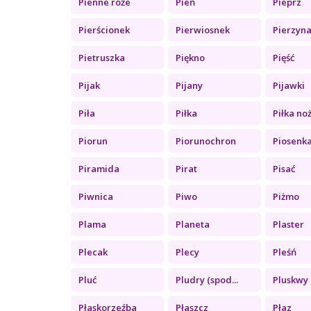
Pienne róże
Pień
Pieprz
Pierścionek
Pierwiosnek
Pierzyn
Pietruszka
Piękno
Pięść
Pijak
Pijany
Pijawki
Piła
Piłka
Piłka no
Piorun
Piorunochron
Piosenk
Piramida
Pirat
Pisać
Piwnica
Piwo
Piżmo
Plama
Planeta
Plaster
Plecak
Plecy
Pleśń
Pluć
Pludry (spod...
Pluskwy
Płaskorzeźba
Płaszcz
Płaz