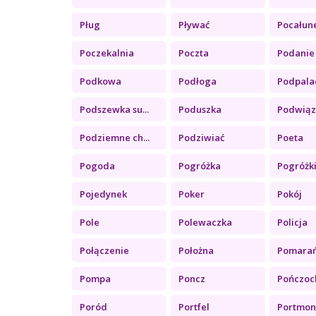
Pług
Pływać
Pocałun
Poczekalnia
Poczta
Podanie
Podkowa
Podłoga
Podpala
Podszewka su...
Poduszka
Podwiąz
Podziemne ch...
Podziwiać
Poeta
Pogoda
Pogróżka
Pogróżk
Pojedynek
Poker
Pokój
Pole
Polewaczka
Policja
Połączenie
Położna
Pomara
Pompa
Poncz
Pończoc
Poród
Portfel
Portmon