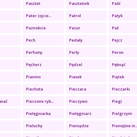
t
Pasztet
Pasztetnik
Paść
Pater (ojcie...
Patrol
Patyk
Paznokcie
Pazur
Paź
Pech
Pedały
Pejcz
Perfumy
Perły
Peron
Pęcherz
Pędzel
Pęknąć
Pianino
Piasek
Piątek
Piechota
Pieczara
Pieczarki
ować
Pieczone ryb...
Pieczywo
Piegi
Pielęgniarka
Pielęgniarz
Pielgrzym
Pieluchy
Pieniądze
Pieniężne in..