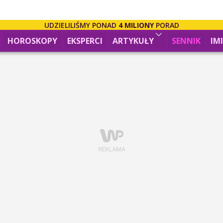
UDZIELILIŚMY PONAD
4 MILIONY
PORAD
HOROSKOPY
EKSPERCI
ARTYKUŁY
SENNIK
IM