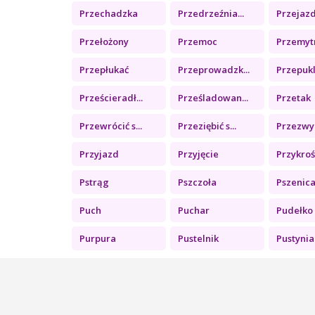
Przechadzka
Przedrzeźnia...
Przejazd 
Przełożony
Przemoc
Przemyt
Przepłukać
Przeprowadzk...
Przepuk
Prześcieradł...
Prześladowan...
Przetak
Przewrócić s...
Przeziębić s...
Przezwyc
Przyjazd
Przyjęcie
Przykroś
Pstrąg
Pszczoła
Pszenic
Puch
Puchar
Pudełko
Purpura
Pustelnik
Pustynia