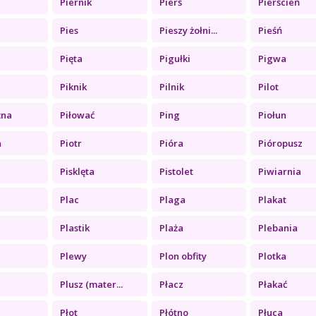
Piernik
Pierś
Pierścień
a
Pies
Pieszy żołni...
Pieśń
Pięta
Pigułki
Pigwa
Piknik
Pilnik
Pilot
żna
Piłować
Ping
Piołun
a
Piotr
Pióra
Pióropusz
Pisklęta
Pistolet
Piwiarnia
Plac
Plaga
Plakat
Plastik
Plaża
Plebania
Plewy
Plon obfity
Plotka
Plusz (mater...
Płacz
Płakać
Płot
Płótno
Płuca