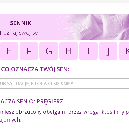
SENNIK
Poznaj swój sen
E
F
G
H
I
J
CO OZNACZA TWÓJ SEN:
ACZA SEN O: PRĘGIERZ
aniesz obrzucony obelgami przez wroga; ktoś inny 
ajomych.