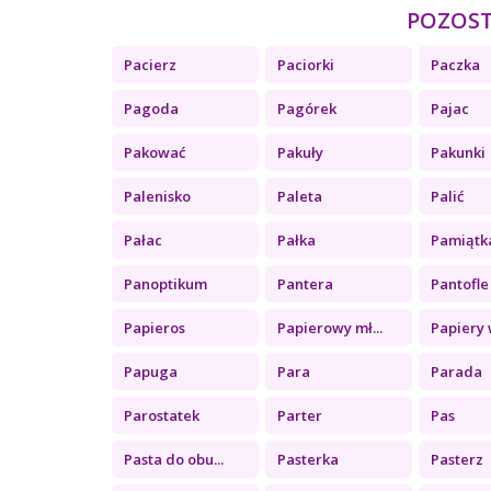
POZOSTA
Pacierz
Paciorki
Paczka
Pagoda
Pagórek
Pajac
Pakować
Pakuły
Pakunki
Palenisko
Paleta
Palić
Pałac
Pałka
Pamiątk
Panoptikum
Pantera
Pantofle
Papieros
Papierowy mł...
Papiery w
Papuga
Para
Parada
Parostatek
Parter
Pas
Pasta do obu...
Pasterka
Pasterz