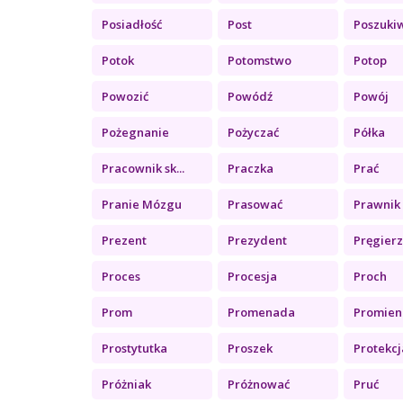
Posiadłość
Post
Poszukiw
Potok
Potomstwo
Potop
Powozić
Powódź
Powój
Pożegnanie
Pożyczać
Półka
Pracownik sk...
Praczka
Prać
Pranie Mózgu
Prasować
Prawnik
Prezent
Prezydent
Pręgier
Proces
Procesja
Proch
Prom
Promenada
Promien
Prostytutka
Proszek
Protekcj
Próżniak
Próżnować
Pruć