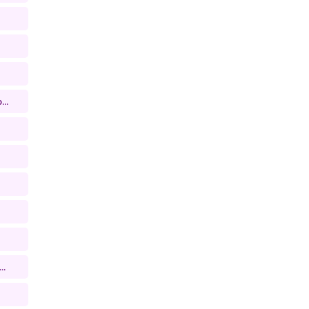
..
..