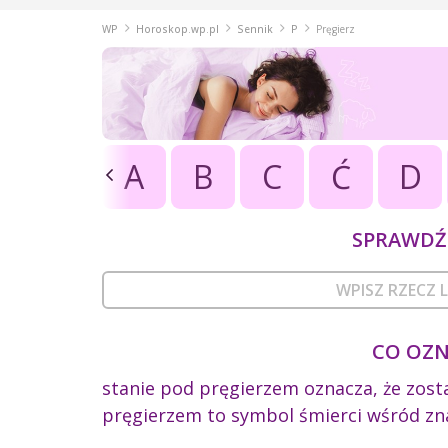
WP
Horoskop.wp.pl
Sennik
P
Pręgierz
A
B
C
Ć
D
SPRAWDŹ 
CO OZN
stanie pod pręgierzem oznacza, że zost
pręgierzem to symbol śmierci wśród zn