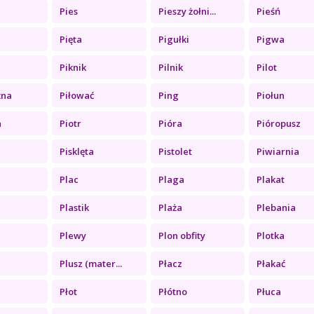
a
Pies
Pieszy żołni...
Pieśń
Pięta
Pigułki
Pigwa
Piknik
Pilnik
Pilot
żna
Piłować
Ping
Piołun
a
Piotr
Pióra
Pióropusz
Pisklęta
Pistolet
Piwiarnia
Plac
Plaga
Plakat
Plastik
Plaża
Plebania
Plewy
Plon obfity
Plotka
Plusz (mater...
Płacz
Płakać
Płot
Płótno
Płuca