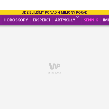
UDZIELILIŚMY PONAD
4 MILIONY
PORAD
HOROSKOPY
EKSPERCI
ARTYKUŁY
SENNIK
IM