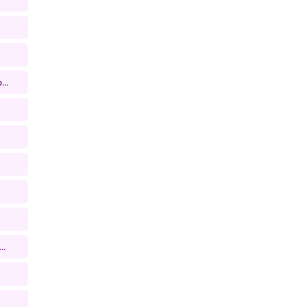
..
..