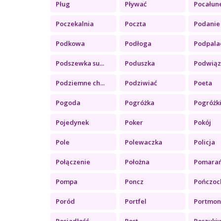
Pług
Pływać
Pocałun
Poczekalnia
Poczta
Podanie
Podkowa
Podłoga
Podpala
Podszewka su...
Poduszka
Podwiąz
Podziemne ch...
Podziwiać
Poeta
Pogoda
Pogróżka
Pogróżk
Pojedynek
Poker
Pokój
Pole
Polewaczka
Policja
Połączenie
Położna
Pomara
Pompa
Poncz
Pończoc
Poród
Portfel
Portmon
Posiadłość
Post
Poszukiw