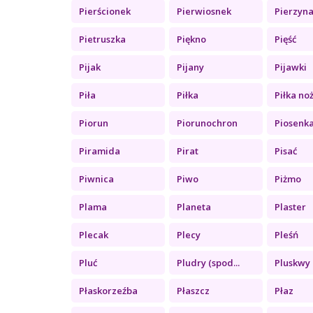
Pierścionek
Pierwiosnek
Pierzyn
Pietruszka
Piękno
Pięść
Pijak
Pijany
Pijawki
Piła
Piłka
Piłka no
Piorun
Piorunochron
Piosenk
Piramida
Pirat
Pisać
Piwnica
Piwo
Piżmo
Plama
Planeta
Plaster
Plecak
Plecy
Pleśń
Pluć
Pludry (spod...
Pluskwy
Płaskorzeźba
Płaszcz
Płaz