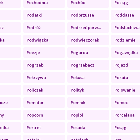
ek
Pochodnia
Pochód
Pociąg
Podatki
Podbrzusze
Poddasze
cz
Podróż
Podrzeć porw...
Podsłuchiwać
ka
Podwiązka
Podwieczorek
Podziemie
Poezje
Pogarda
Pogawędka
i
Pogrzeb
Pogrzebacz
Pojazd
Pokrzywa
Pokusa
Pokuta
Policzek
Polityk
Polowanie
ńcze
Pomidor
Pomnik
Pomoc
hy
Popcorn
Popiół
Porcelana
etka
Portret
Posada
Posąg
acz ...
Pościel
Pośpiech
Pot