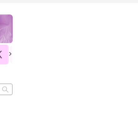
K
L
Ł
M
N
O
P