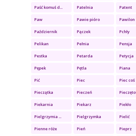
Paść komuś d...
Patelnia
Patent
Paw
Pawie pióro
Pawilon
Październik
Pączek
Pchły
Pelikan
Pełnia
Pensja
Pestka
Petarda
Petycja
Pępek
Pętla
Piana
Pić
Piec
Piec coś
Pieczątka
Pieczeń
Pieczęt
Piekarnia
Piekarz
Piekło
Pielgrzymia ...
Pielgrzymka
Pielić
Pienne róże
Pień
Pieprz