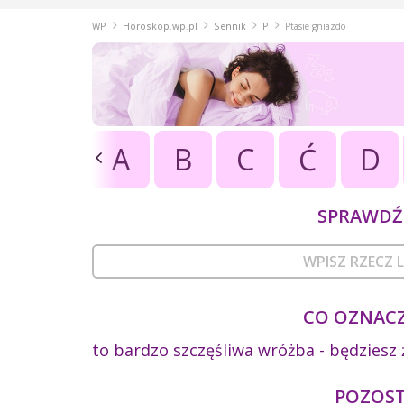
WP
Horoskop.wp.pl
Sennik
P
Ptasie gniazdo
A
B
C
Ć
D
SPRAWDŹ 
CO OZNACZ
to bardzo szczęśliwa wróżba - będziesz ż
POZOSTA