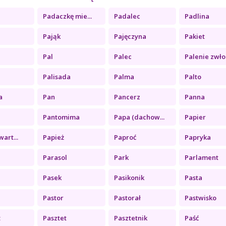
Padaczkę mie...
Padalec
Padlina
Pająk
Pajęczyna
Pakiet
Pal
Palec
Palenie zwło.
Palisada
Palma
Palto
a
Pan
Pancerz
Panna
Pantomima
Papa (dachow...
Papier
art...
Papież
Paproć
Papryka
Parasol
Park
Parlament
Pasek
Pasikonik
Pasta
Pastor
Pastorał
Pastwisko
t
Pasztet
Pasztetnik
Paść