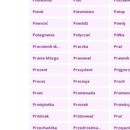
Potok
Potomstwo
Potop
Powozić
Powódź
Powój
Pożegnanie
Pożyczać
Półka
Pracownik sk...
Praczka
Prać
Pranie Mózgu
Prasować
Prawnik
Prezent
Prezydent
Pręgier
Proces
Procesja
Proch
Prom
Promenada
Promien
Prostytutka
Proszek
Protekcj
Próżniak
Próżnować
Pruć
Przechadzka
Przedrzeźnia...
Przejazd 