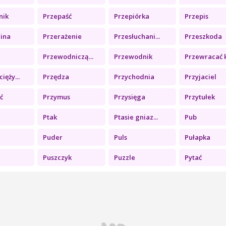
nik
Przepaść
Przepiórka
Przepis
lina
Przerażenie
Przesłuchani...
Przeszkoda
Przewodniczą...
Przewodnik
Przewracać k.
ięży...
Przędza
Przychodnia
Przyjaciel
ć
Przymus
Przysięga
Przytułek
a
Ptak
Ptasie gniaz...
Pub
Puder
Puls
Pułapka
Puszczyk
Puzzle
Pytać