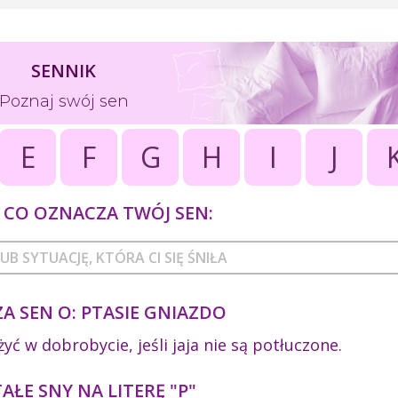
SENNIK
Poznaj swój sen
E
F
G
H
I
J
CO OZNACZA TWÓJ SEN:
A SEN O: PTASIE GNIAZDO
yć w dobrobycie, jeśli jaja nie są potłuczone.
ŁE SNY NA LITERĘ "P"