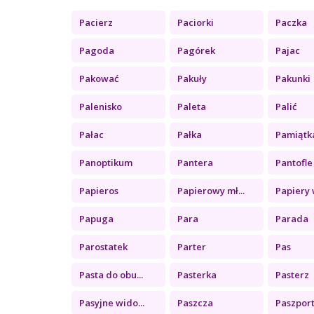
Pacierz
Paciorki
Paczka
Pagoda
Pagórek
Pajac
Pakować
Pakuły
Pakunki
Palenisko
Paleta
Palić
Pałac
Pałka
Pamiątk
Panoptikum
Pantera
Pantofle
Papieros
Papierowy mł...
Papiery w
Papuga
Para
Parada
Parostatek
Parter
Pas
Pasta do obu...
Pasterka
Pasterz
Pasyjne wido...
Paszcza
Paszpor