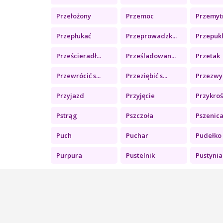
Przełożony
Przemoc
Przemyt
Przepłukać
Przeprowadzk...
Przepuk
Prześcieradł...
Prześladowan...
Przetak
Przewrócić s...
Przeziębić s...
Przezwyc
Przyjazd
Przyjęcie
Przykroś
Pstrąg
Pszczoła
Pszenic
Puch
Puchar
Pudełko
Purpura
Pustelnik
Pustynia