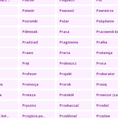
Potwór
Powiesić
Powietrze
Poziomki
Pożar
Pożądanie
Półmisek
Praca
Pracownik ko.
Pradziad
Pragnienie
Pralka
Prawo
Preria
Pretensja
z
Pręt
Proboszcz
Proca
Profesor
Projekt
Prokurator
ie
Promocja
Prorok
Prosię
a
Proteza
Protokół
Prowizor (za.
Prysznic
Przebaczać
Przebić
kol...
Przejście po...
Przeklinać
Przelew