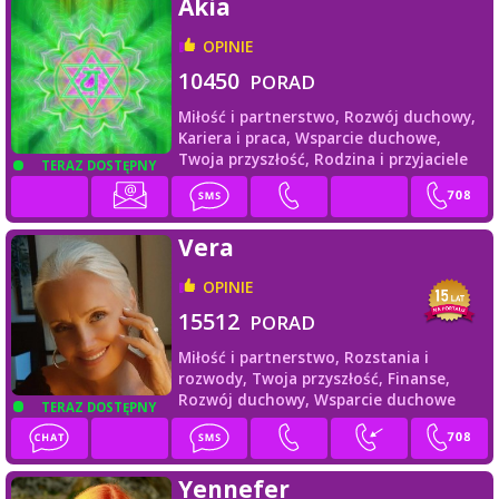
Akia
OPINIE
10450
PORAD
Miłość i partnerstwo,
Rozwój duchowy,
Kariera i praca,
Wsparcie duchowe,
Twoja przyszłość,
Rodzina i przyjaciele
TERAZ DOSTĘPNY
Vera
OPINIE
15512
PORAD
Miłość i partnerstwo,
Rozstania i
rozwody,
Twoja przyszłość,
Finanse,
Rozwój duchowy,
Wsparcie duchowe
TERAZ DOSTĘPNY
Yennefer