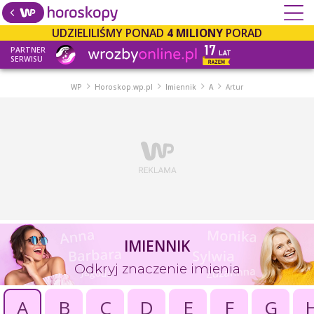
UDZIELILIŚMY PONAD
4 MILIONY
PORAD
PARTNER
SERWISU
WP
Horoskop.wp.pl
Imiennik
A
Artur
IMIENNIK
Odkryj znaczenie imienia
A
B
C
D
E
F
G