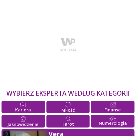
WYBIERZ EKSPERTA WEDŁUG KATEGORII
Kariera
Finanse
Miłość
Numerologia
Tarot
Jasnowidzenie
Vera