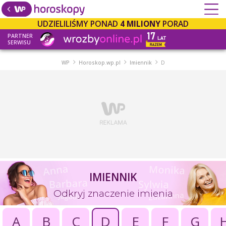
UDZIELILIŚMY PONAD
4 MILIONY
PORAD
PARTNER
SERWISU
WP
Horoskop.wp.pl
Imiennik
D
IMIENNIK
Odkryj znaczenie imienia
A
B
C
D
E
F
G