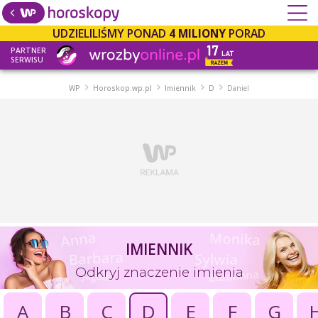
UDZIELILIŚMY PONAD
4 MILIONY
PORAD
PARTNER
SERWISU
WP
Horoskop.wp.pl
Imiennik
D
Daniel
IMIENNIK
Odkryj znaczenie imienia
A
B
C
D
E
F
G