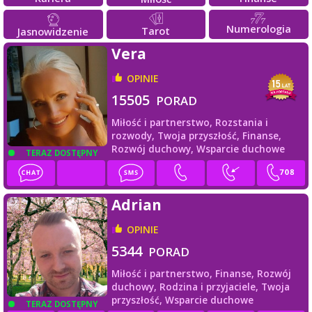
Numerologia
Tarot
Jasnowidzenie
Vera
OPINIE
15505
PORAD
Miłość i partnerstwo,
Rozstania i
rozwody,
Twoja przyszłość,
Finanse,
Rozwój duchowy,
Wsparcie duchowe
TERAZ DOSTĘPNY
Adrian
OPINIE
5344
PORAD
Miłość i partnerstwo,
Finanse,
Rozwój
duchowy,
Rodzina i przyjaciele,
Twoja
przyszłość,
Wsparcie duchowe
TERAZ DOSTĘPNY