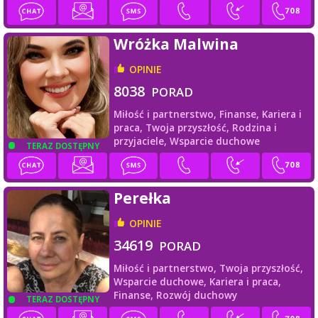
Wróżka Malwina
OPINIE
8038
PORAD
Miłość i partnerstwo,
Finanse,
Kariera i
praca,
Twoja przyszłość,
Rodzina i
przyjaciele,
Wsparcie duchowe
TERAZ DOSTĘPNY
Perełka
OPINIE
34619
PORAD
Miłość i partnerstwo,
Twoja przyszłość,
Wsparcie duchowe,
Kariera i praca,
Finanse,
Rozwój duchowy
TERAZ DOSTĘPNY