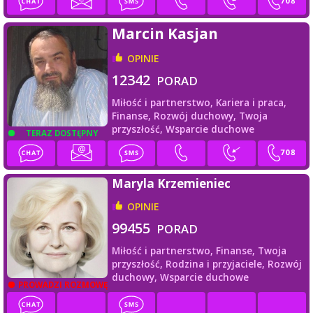
Marcin Kasjan
OPINIE
12342
PORAD
Miłość i partnerstwo,
Kariera i praca,
Finanse,
Rozwój duchowy,
Twoja
przyszłość,
Wsparcie duchowe
TERAZ DOSTĘPNY
Maryla Krzemieniec
OPINIE
99455
PORAD
Miłość i partnerstwo,
Finanse,
Twoja
przyszłość,
Rodzina i przyjaciele,
Rozwój
duchowy,
Wsparcie duchowe
PROWADZI ROZMOWĘ