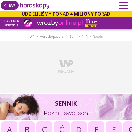
UDZIELILIŚMY PONAD
4 MILIONY
PORAD
PARTNER
SERWISU
WP
Horoskop.wp.pl
Sennik
R
Radość
SENNIK
Poznaj swój sen
A
B
C
Ć
D
E
F