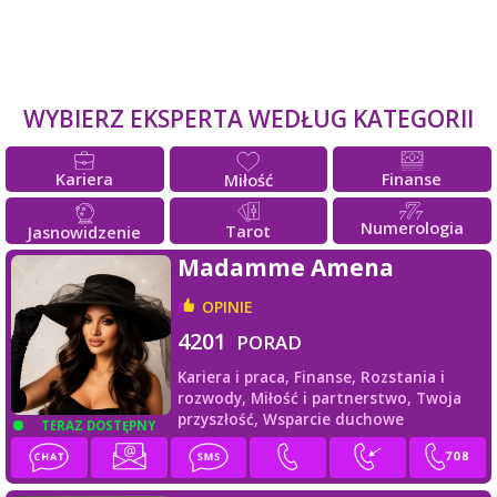
WYBIERZ EKSPERTA WEDŁUG KATEGORII
Kariera
Finanse
Miłość
Numerologia
Tarot
Jasnowidzenie
Madamme Amena
OPINIE
4201
PORAD
Kariera i praca,
Finanse,
Rozstania i
rozwody,
Miłość i partnerstwo,
Twoja
przyszłość,
Wsparcie duchowe
TERAZ DOSTĘPNY