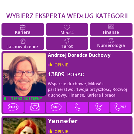
WYBIERZ EKSPERTA WEDŁUG KATEGORII
Kariera
Finanse
Miłość
Numerologia
Tarot
Jasnowidzenie
Andrzej Doradca Duchowy
OPINIE
13809
PORAD
Wsparcie duchowe,
Miłość i
partnerstwo,
Twoja przyszłość,
Rozwój
duchowy,
Finanse,
Kariera i praca
TERAZ DOSTĘPNY
Yennefer
OPINIE