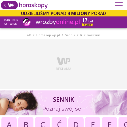
UDZIELILIŚMY PONAD
4 MILIONY
PORAD
PARTNER
SERWISU
WP
Horoskop.wp.pl
Sennik
R
Rozstanie
SENNIK
Poznaj swój sen
A
B
C
Ć
D
E
F