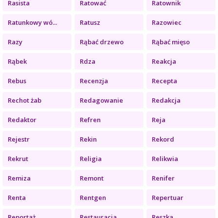
Rasista
Ratować
Ratownik
Ratunkowy wó...
Ratusz
Razowiec
Razy
Rąbać drzewo
Rąbać mięso
Rąbek
Rdza
Reakcja
Rebus
Recenzja
Recepta
Rechot żab
Redagowanie
Redakcja
Redaktor
Refren
Reja
Rejestr
Rekin
Rekord
Rekrut
Religia
Relikwia
Remiza
Remont
Renifer
Renta
Rentgen
Repertuar
Reportaż
Restauracja
Reszka