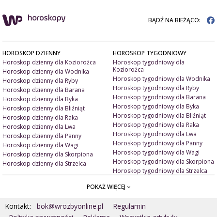
BĄDŹ NA BIEŻĄCO:
HOROSKOP DZIENNY
HOROSKOP TYGODNIOWY
Horoskop dzienny dla Koziorożca
Horoskop tygodniowy dla
Koziorożca
Horoskop dzienny dla Wodnika
Horoskop tygodniowy dla Wodnika
Horoskop dzienny dla Ryby
Horoskop tygodniowy dla Ryby
Horoskop dzienny dla Barana
Horoskop tygodniowy dla Barana
Horoskop dzienny dla Byka
Horoskop tygodniowy dla Byka
Horoskop dzienny dla Bliźniąt
Horoskop tygodniowy dla Bliźniąt
Horoskop dzienny dla Raka
Horoskop tygodniowy dla Raka
Horoskop dzienny dla Lwa
Horoskop tygodniowy dla Lwa
Horoskop dzienny dla Panny
Horoskop tygodniowy dla Panny
Horoskop dzienny dla Wagi
Horoskop tygodniowy dla Wagi
Horoskop dzienny dla Skorpiona
Horoskop tygodniowy dla Skorpiona
Horoskop dzienny dla Strzelca
Horoskop tygodniowy dla Strzelca
POKAŻ WIĘCEJ
ARTYKUŁY
ZNAK ZODIAKU A
Miłość i związki
Miłosne talizmany
Kontakt:
bok@wrozbyonline.pl
Regulamin
Pieniądze i dobrobyt
Jak ubrać się na randkę?
Doradztwo duchowe
Jakie kolory ją/ jego uwiodą?