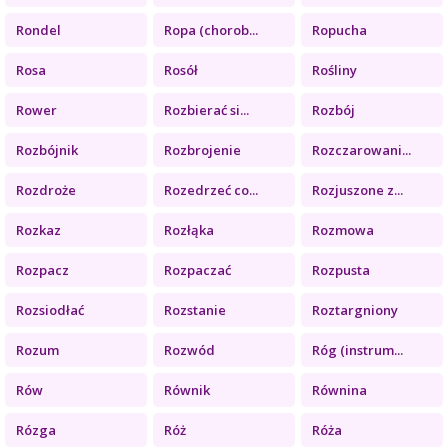
Rondel
Ropa (chorob...
Ropucha
Rosa
Rosół
Rośliny
Rower
Rozbierać si...
Rozbój
Rozbójnik
Rozbrojenie
Rozczarowani...
Rozdroże
Rozedrzeć co...
Rozjuszone z...
Rozkaz
Rozłąka
Rozmowa
Rozpacz
Rozpaczać
Rozpusta
Rozsiodłać
Rozstanie
Roztargniony
Rozum
Rozwód
Róg (instrum...
Rów
Równik
Równina
Rózga
Róż
Róża