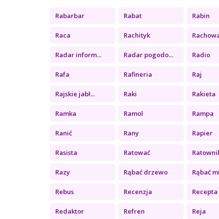
Rabarbar
Rabat
Rabin
Raca
Rachityk
Rachow
Radar inform...
Radar pogodo...
Radio
Rafa
Rafineria
Raj
Rajskie jabł...
Raki
Rakieta
Ramka
Ramol
Rampa
Ranić
Rany
Rapier
Rasista
Ratować
Ratowni
Razy
Rąbać drzewo
Rąbać m
Rebus
Recenzja
Recepta
Redaktor
Refren
Reja