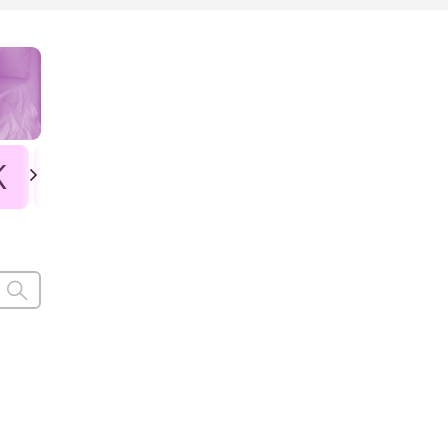
K
L
Ł
M
N
O
P