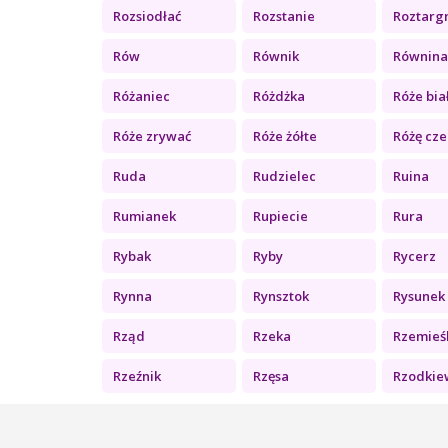
Rozsiodłać
Rozstanie
Roztarg
Rów
Równik
Równin
Różaniec
Różdżka
Róże bia
Róże zrywać
Róże żółte
Różę cze
Ruda
Rudzielec
Ruina
Rumianek
Rupiecie
Rura
Rybak
Ryby
Rycerz
Rynna
Rynsztok
Rysunek
Rząd
Rzeka
Rzemieś
Rzeźnik
Rzęsa
Rzodkie