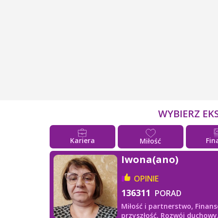
WYBIERZ EK
Kariera
Fin
Miłość
Iwona(ano)
OPINIE
136311
PORAD
Miłość i partnerstwo,
Finans
przyszłość,
Rozwój duchowy