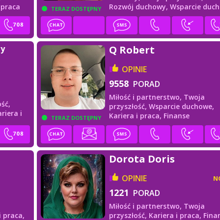
i praca
Rozwój duchowy,
Wsparcie duc
TERAZ DOSTĘPNY
wy
Q Robert
OPINIE
9558
PORAD
Miłość i partnerstwo,
Twoja
ść,
przyszłość,
Wsparcie duchowe,
riera i
Kariera i praca,
Finanse
TERAZ DOSTĘPNY
Dorota Doris
OPINIE
N
1221
PORAD
Miłość i partnerstwo,
Twoja
i praca,
przyszłość,
Kariera i praca,
Fina