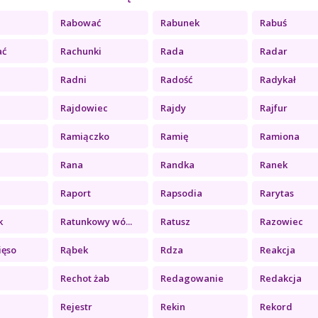
Rabować
Rabunek
Rabuś
ać
Rachunki
Rada
Radar
Radni
Radość
Radykał
Rajdowiec
Rajdy
Rajfur
Ramiączko
Ramię
Ramiona
Rana
Randka
Ranek
Raport
Rapsodia
Rarytas
k
Ratunkowy wó...
Ratusz
Razowiec
ięso
Rąbek
Rdza
Reakcja
Rechot żab
Redagowanie
Redakcja
Rejestr
Rekin
Rekord