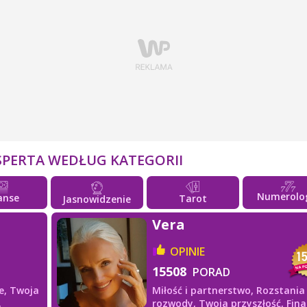
SPERTA WEDŁUG KATEGORII
Numerolo
anse
Tarot
Jasnowidzenie
Vera
OPINIE
15508
PORAD
e,
Twoja
Miłość i partnerstwo,
Rozstania 
,
rozwody,
Twoja przyszłość,
Fina