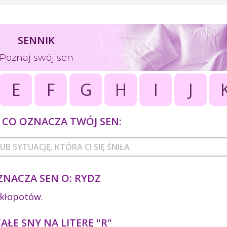
SENNIK
Poznaj swój sen
E
F
G
H
I
J
CO OZNACZA TWÓJ SEN:
ZNACZA SEN O: RYDZ
 kłopotów.
ŁE SNY NA LITERĘ "R"