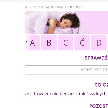
WP
Horoskop.wp.pl
Sennik
R
Rydz
A
B
C
Ć
D
SPRAWDŹ 
CO O
ze zdrowiem nie będziesz mieć żadnych
POZOSTA