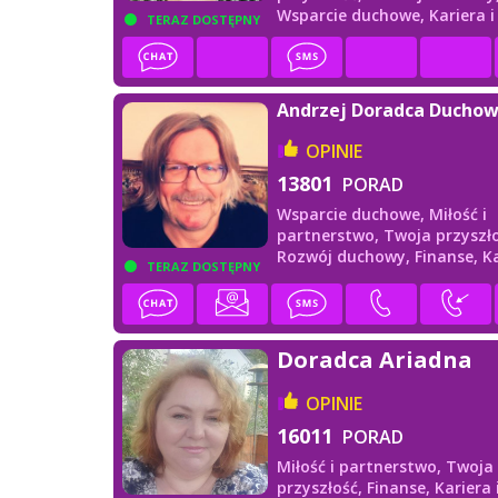
Wsparcie duchowe,
Kariera 
TERAZ DOSTĘPNY
Andrzej Doradca Ducho
OPINIE
13801
PORAD
Wsparcie duchowe,
Miłość i
partnerstwo,
Twoja przyszło
Rozwój duchowy,
Finanse,
Ka
TERAZ DOSTĘPNY
praca
Doradca Ariadna
OPINIE
16011
PORAD
Miłość i partnerstwo,
Twoja
przyszłość,
Finanse,
Kariera 