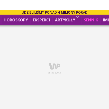
UDZIELILIŚMY PONAD
4 MILIONY
PORAD
HOROSKOPY
EKSPERCI
ARTYKUŁY
SENNIK
IM