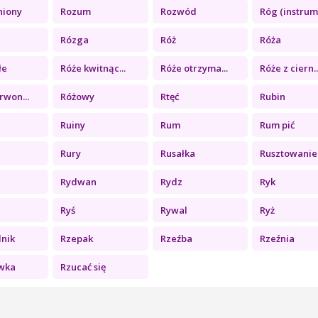
niony
Rozum
Rozwód
Róg (instrum.
a
Rózga
Róż
Róża
łe
Róże kwitnąc...
Róże otrzyma...
Róże z ciern..
rwon...
Różowy
Rtęć
Rubin
Ruiny
Rum
Rum pić
Rury
Rusałka
Rusztowanie
Rydwan
Rydz
Ryk
Ryś
Rywal
Ryż
lnik
Rzepak
Rzeźba
Rzeźnia
wka
Rzucać się