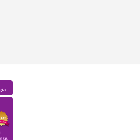
gia
i
nse,