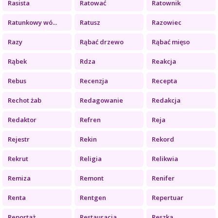
Rasista
Ratować
Ratownik
Ratunkowy wó...
Ratusz
Razowiec
Razy
Rąbać drzewo
Rąbać mięso
Rąbek
Rdza
Reakcja
Rebus
Recenzja
Recepta
Rechot żab
Redagowanie
Redakcja
Redaktor
Refren
Reja
Rejestr
Rekin
Rekord
Rekrut
Religia
Relikwia
Remiza
Remont
Renifer
Renta
Rentgen
Repertuar
Reportaż
Restauracja
Reszka