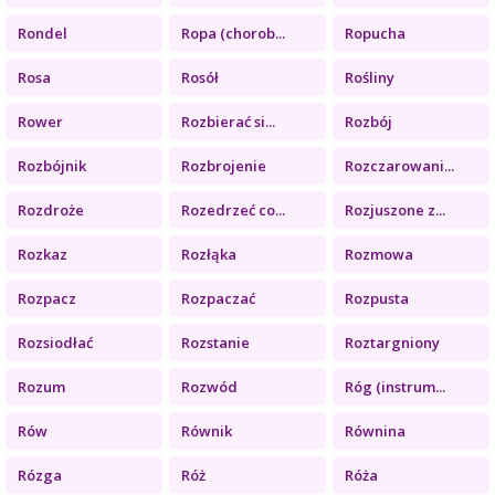
Rondel
Ropa (chorob...
Ropucha
Rosa
Rosół
Rośliny
Rower
Rozbierać si...
Rozbój
Rozbójnik
Rozbrojenie
Rozczarowani...
Rozdroże
Rozedrzeć co...
Rozjuszone z...
Rozkaz
Rozłąka
Rozmowa
Rozpacz
Rozpaczać
Rozpusta
Rozsiodłać
Rozstanie
Roztargniony
Rozum
Rozwód
Róg (instrum...
Rów
Równik
Równina
Rózga
Róż
Róża