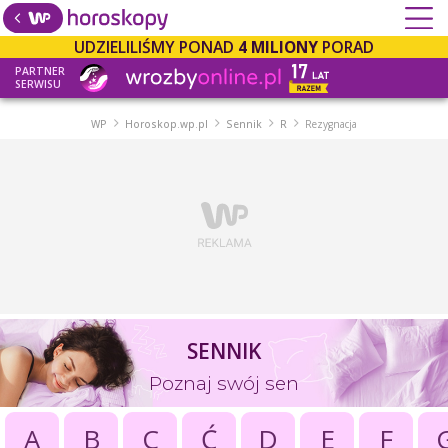
UDZIELILIŚMY PONAD
4 MILIONY
PORAD
PARTNER
SERWISU
WP
Horoskop.wp.pl
Sennik
R
Rezygnacja
SENNIK
Poznaj swój sen
A
B
C
Ć
D
E
F