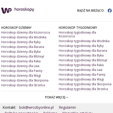
BĄDŹ NA BIEŻĄCO:
HOROSKOP DZIENNY
HOROSKOP TYGODNIOWY
Horoskop dzienny dla Koziorożca
Horoskop tygodniowy dla
Koziorożca
Horoskop dzienny dla Wodnika
Horoskop tygodniowy dla Wodnika
Horoskop dzienny dla Ryby
Horoskop tygodniowy dla Ryby
Horoskop dzienny dla Barana
Horoskop tygodniowy dla Barana
Horoskop dzienny dla Byka
Horoskop tygodniowy dla Byka
Horoskop dzienny dla Bliźniąt
Horoskop tygodniowy dla Bliźniąt
Horoskop dzienny dla Raka
Horoskop tygodniowy dla Raka
Horoskop dzienny dla Lwa
Horoskop tygodniowy dla Lwa
Horoskop dzienny dla Panny
Horoskop tygodniowy dla Panny
Horoskop dzienny dla Wagi
Horoskop tygodniowy dla Wagi
Horoskop dzienny dla Skorpiona
Horoskop tygodniowy dla Skorpiona
Horoskop dzienny dla Strzelca
Horoskop tygodniowy dla Strzelca
POKAŻ WIĘCEJ
ARTYKUŁY
ZNAK ZODIAKU A
Miłość i związki
Miłosne talizmany
Kontakt:
bok@wrozbyonline.pl
Regulamin
Pieniądze i dobrobyt
Jak ubrać się na randkę?
Doradztwo duchowe
Jakie kolory ją/ jego uwiodą?