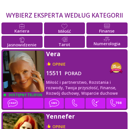
WYBIERZ EKSPERTA WEDŁUG KATEGORII
Kariera
Finanse
Miłość
Numerologia
Tarot
Jasnowidzenie
Vera
OPINIE
15511
PORAD
Miłość i partnerstwo,
Rozstania i
rozwody,
Twoja przyszłość,
Finanse,
Rozwój duchowy,
Wsparcie duchowe
DOSTĘPNY TELEFON
Yennefer
OPINIE