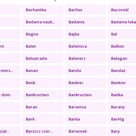
Bachantka
Bachus
Baczność
Badania nauk...
Badanie
Badanie leka.
Bagno
Bajka
Bal
im
Balet
Baletnica
Balkon
Balustrada
Balwierz
Bałagan
mors...
Banan
Banda
Bandaż
Bank
Bankier
Bankier
y dom
Bankructwo
Bankructwo
Bańka
Baran
Baranina
Barany
Bark
Barka
Barłóg
iał...
Barszcz czer...
Barwinek
Bary