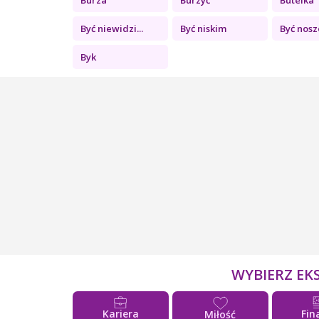
Być niewidzi...
Być niskim
Być nos
Byk
WYBIERZ EK
Kariera
Fin
Miłość