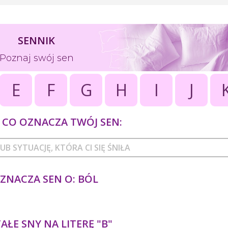
SENNIK
Poznaj swój sen
E
F
G
H
I
J
CO OZNACZA TWÓJ SEN:
ZNACZA SEN O: BÓL
ŁE SNY NA LITERĘ "B"