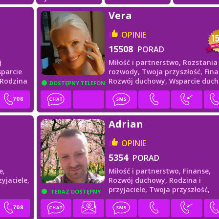
Vera
OPINIE
15508
PORAD
j
Miłość i partnerstwo,
Rozstania 
parcie
rozwody,
Twoja przyszłość,
Fina
Rodzina
Rozwój duchowy,
Wsparcie duc
DOSTĘPNY TELEFON
Adrian
OPINIE
5354
PORAD
e,
Miłość i partnerstwo,
Finanse,
yjaciele,
Rozwój duchowy,
Rodzina i
przyjaciele,
Twoja przyszłość,
TERAZ DOSTĘPNY
Wsparcie duchowe