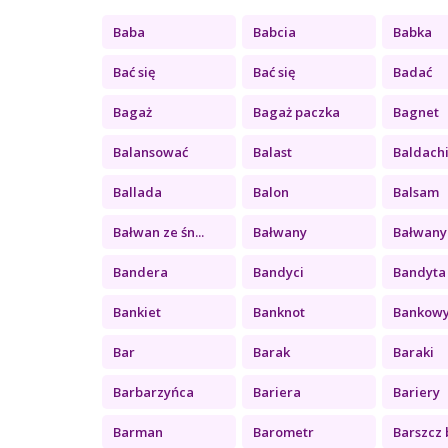
Baba
Babcia
Babka
Bać się
Bać się
Badać
Bagaż
Bagaż paczka
Bagnet
Balansować
Balast
Baldach
Ballada
Balon
Balsam
Bałwan ze śn...
Bałwany
Bałwany 
Bandera
Bandyci
Bandyta
Bankiet
Banknot
Bankow
Bar
Barak
Baraki
Barbarzyńca
Bariera
Bariery
Barman
Barometr
Barszcz b