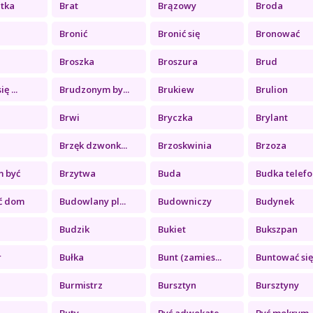
etka
Brat
Brązowy
Broda
Bronić
Bronić się
Bronować
Broszka
Broszura
Brud
ę ...
Brudzonym by...
Brukiew
Brulion
Brwi
Bryczka
Brylant
Brzęk dzwonk...
Brzoskwinia
Brzoza
m być
Brzytwa
Buda
Budka telefo.
ć dom
Budowlany pl...
Budowniczy
Budynek
Budzik
Bukiet
Bukszpan
r
Bułka
Bunt (zamies...
Buntować się
Burmistrz
Bursztyn
Bursztyny
Buty
Być adwokate...
Być mokrym