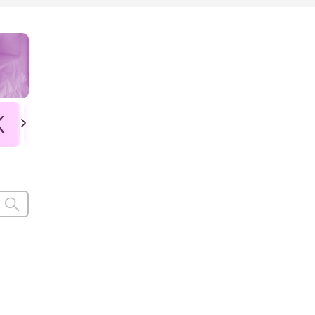
K
L
Ł
M
N
O
P