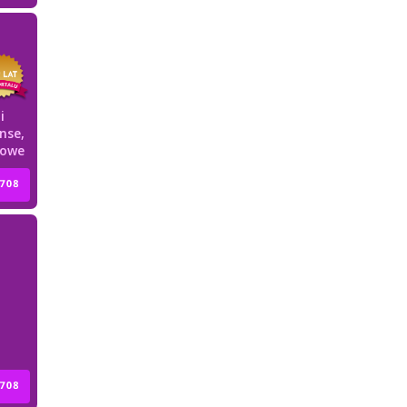
i
nse,
howe