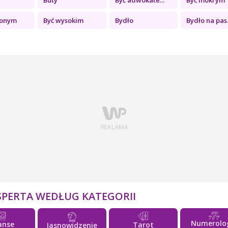
zonym
Być wysokim
Bydło
Bydło na pas.
SPERTA WEDŁUG KATEGORII
Numerolo
anse
Tarot
Jasnowidzenie