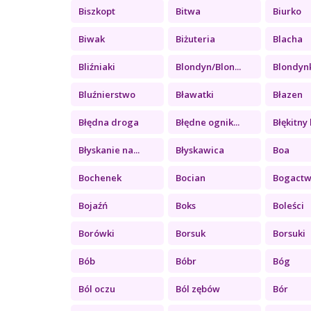
Biszkopt
Bitwa
Biurko
Biwak
Biżuteria
Blacha
Bliźniaki
Blondyn/Blon...
Blondyn
Bluźnierstwo
Bławatki
Błazen
Błędna droga
Błędne ognik...
Błękitny k
Błyskanie na...
Błyskawica
Boa
Bochenek
Bocian
Bogact
Bojaźń
Boks
Boleści
Borówki
Borsuk
Borsuki
Bób
Bóbr
Bóg
Ból oczu
Ból zębów
Bór