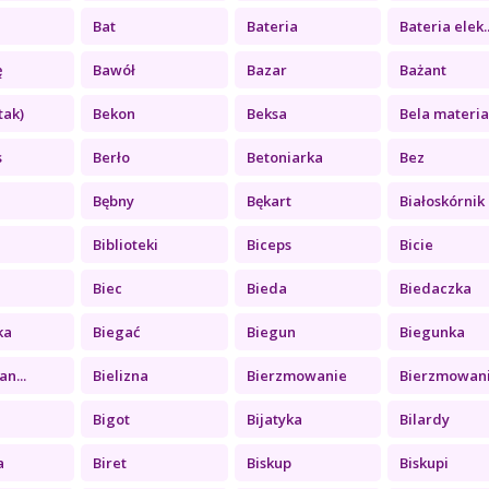
Bat
Bateria
Bateria elek..
ę
Bawół
Bazar
Bażant
tak)
Bekon
Beksa
Bela materia.
s
Berło
Betoniarka
Bez
Bębny
Bękart
Białoskórnik
Biblioteki
Biceps
Bicie
Biec
Bieda
Biedaczka
ka
Biegać
Biegun
Biegunka
an...
Bielizna
Bierzmowanie
Bierzmowan
Bigot
Bijatyka
Bilardy
a
Biret
Biskup
Biskupi