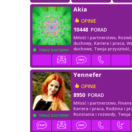
Akia
OPINIE
10448
PORAD
Miłość i partnerstwo,
Rozwó
duchowy,
Kariera i praca,
Ws
duchowe,
Twoja przyszłość,
TERAZ DOSTĘPNY
i przyjaciele
Yennefer
OPINIE
8950
PORAD
Miłość i partnerstwo,
Finans
Kariera i praca,
Rodzina i prz
Rozstania i rozwody,
Twoja
TERAZ DOSTĘPNY
przyszłość