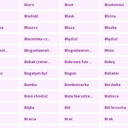
Biuro
Biust
Biustonosz
Bladość
Blask
Blizna
ka
Bluszcz
Bluza
Bluzka
Błazeńska cz...
Błądzić
Błądzić
ol...
Błogosławień...
Błogosławion...
Błoto
Bobak (zwier...
Bobrowe futr...
Bobry
wo
Bogatym być
Bogini
Bohater
Bomba
Bombonierka
Borówka
Boso chodzić
Boże Narodze...
Bożnica
Bójka
Ból
Ból brzucha
Bracia
Brać
Brak