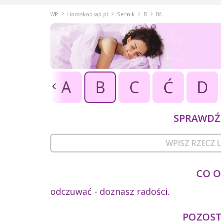
WP
Horoskop.wp.pl
Sennik
B
Ból
A
B
C
Ć
D
SPRAWDŹ 
CO O
odczuwać - doznasz radości.
POZOSTA