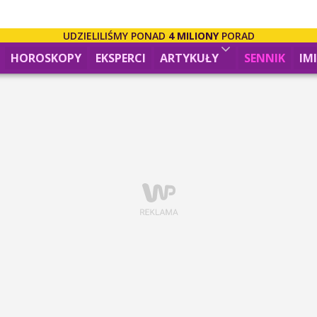
UDZIELILIŚMY PONAD
4 MILIONY
PORAD
HOROSKOPY
EKSPERCI
ARTYKUŁY
SENNIK
IM