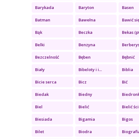
Barykada
Baryton
Basen
Batman
Bawełna
Bawić si
Bąk
Beczka
Bekas (p
Belki
Benzyna
Berbery
Bezczelność
Bęben
Bębnić
Biały
Bibeloty i i...
Biblia
Bicie serca
Bicz
Bić
Biedak
Biedny
Biedron
Biel
Bielić
Bielić ści
Biesiada
Bigamia
Bigos
Bilet
Biodra
Biografi