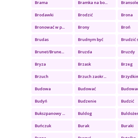
Brama
Bramka na bo...
Bransol
Brodawki
Brodzić
Brona
Bronować w p...
Brony
Broń
Brudas
Brudnym być
Brudzić si
Brunet/Brune...
Bruzda
Bruzdy
Bryza
Brzask
Brzeg
Brzuch
Brzuch zaokr...
Brzydki
Budowa
Budować
Budowa
Budyń
Budzenie
Budzić
Bukszpanowy ...
Buldog
Buldoże
Buńczuk
Burak
Buraki
Burza
Burzyć
Butelka