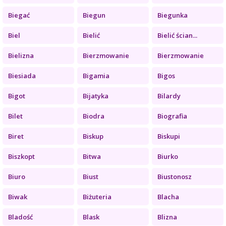
Biegać
Biegun
Biegunka
Biel
Bielić
Bielić ścian...
Bielizna
Bierzmowanie
Bierzmowanie
Biesiada
Bigamia
Bigos
Bigot
Bijatyka
Bilardy
Bilet
Biodra
Biografia
Biret
Biskup
Biskupi
Biszkopt
Bitwa
Biurko
Biuro
Biust
Biustonosz
Biwak
Biżuteria
Blacha
Bladość
Blask
Blizna