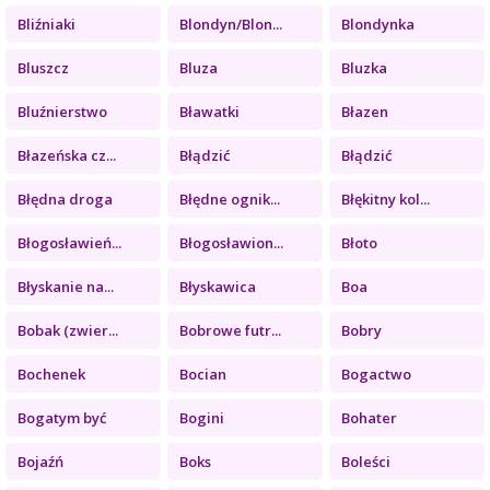
Bliźniaki
Blondyn/Blon...
Blondynka
Bluszcz
Bluza
Bluzka
Bluźnierstwo
Bławatki
Błazen
Błazeńska cz...
Błądzić
Błądzić
Błędna droga
Błędne ognik...
Błękitny kol...
Błogosławień...
Błogosławion...
Błoto
Błyskanie na...
Błyskawica
Boa
Bobak (zwier...
Bobrowe futr...
Bobry
Bochenek
Bocian
Bogactwo
Bogatym być
Bogini
Bohater
Bojaźń
Boks
Boleści