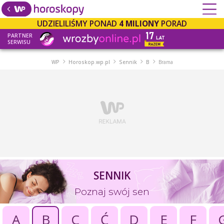
UDZIELILIŚMY PONAD
4 MILIONY
PORAD
PARTNER
SERWISU
WP
Horoskop.wp.pl
Sennik
B
Brama
SENNIK
Poznaj swój sen
A
B
C
Ć
D
E
F