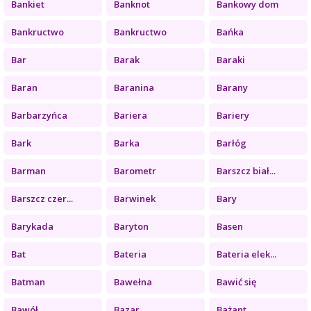
Bankiet
Banknot
Bankowy dom
Bankructwo
Bankructwo
Bańka
Bar
Barak
Baraki
Baran
Baranina
Barany
Barbarzyńca
Bariera
Bariery
Bark
Barka
Barłóg
Barman
Barometr
Barszcz biał...
Barszcz czer...
Barwinek
Bary
Barykada
Baryton
Basen
Bat
Bateria
Bateria elek...
Batman
Bawełna
Bawić się
Bawół
Bazar
Bażant