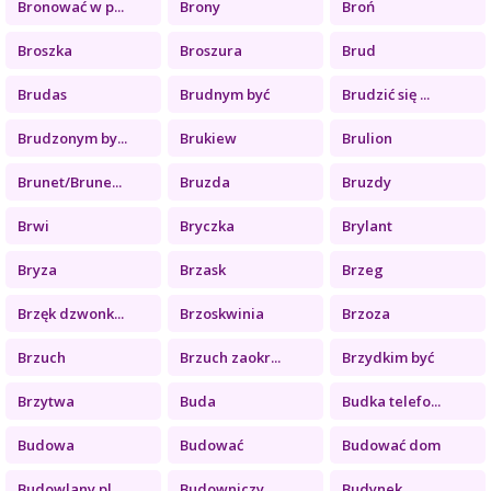
Bronować w p...
Brony
Broń
Broszka
Broszura
Brud
Brudas
Brudnym być
Brudzić się ...
Brudzonym by...
Brukiew
Brulion
Brunet/Brune...
Bruzda
Bruzdy
Brwi
Bryczka
Brylant
Bryza
Brzask
Brzeg
Brzęk dzwonk...
Brzoskwinia
Brzoza
Brzuch
Brzuch zaokr...
Brzydkim być
Brzytwa
Buda
Budka telefo...
Budowa
Budować
Budować dom
Budowlany pl...
Budowniczy
Budynek