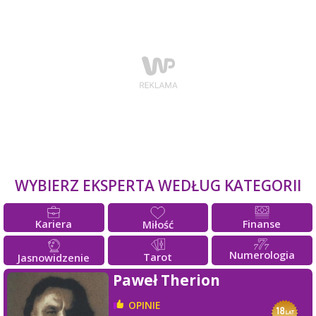
WYBIERZ EKSPERTA WEDŁUG KATEGORII
Kariera
Finanse
Miłość
Numerologia
Tarot
Jasnowidzenie
Paweł Therion
OPINIE