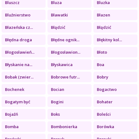
Bluszcz
Bluza
Bluzka
Bluźnierstwo
Bławatki
Błazen
Błazeńska cz...
Błądzić
Błądzić
Błędna droga
Błędne ognik...
Błękitny kol...
Błogosławień...
Błogosławion...
Błoto
Błyskanie na...
Błyskawica
Boa
Bobak (zwier...
Bobrowe futr...
Bobry
Bochenek
Bocian
Bogactwo
Bogatym być
Bogini
Bohater
Bojaźń
Boks
Boleści
Bomba
Bombonierka
Borówka
Borówki
Borsuk
Borsuki