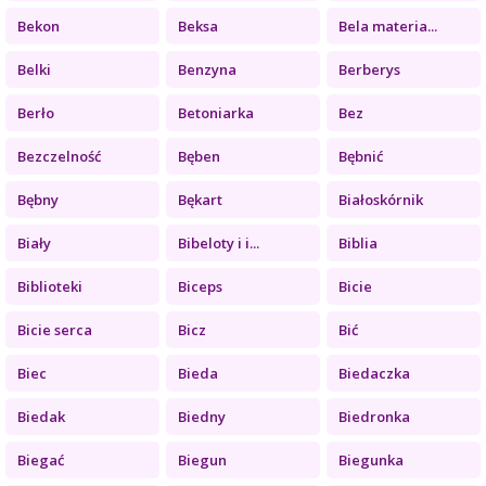
Bekon
Beksa
Bela materia...
Belki
Benzyna
Berberys
Berło
Betoniarka
Bez
Bezczelność
Bęben
Bębnić
Bębny
Bękart
Białoskórnik
Biały
Bibeloty i i...
Biblia
Biblioteki
Biceps
Bicie
Bicie serca
Bicz
Bić
Biec
Bieda
Biedaczka
Biedak
Biedny
Biedronka
Biegać
Biegun
Biegunka