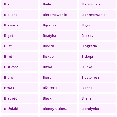
Biel
Bielić
Bielić ścian...
Bielizna
Bierzmowanie
Bierzmowanie
Biesiada
Bigamia
Bigos
Bigot
Bijatyka
Bilardy
Bilet
Biodra
Biografia
Biret
Biskup
Biskupi
Biszkopt
Bitwa
Biurko
Biuro
Biust
Biustonosz
Biwak
Biżuteria
Blacha
Bladość
Blask
Blizna
Bliźniaki
Blondyn/Blon...
Blondynka