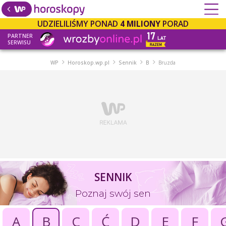
UDZIELILIŚMY PONAD
4 MILIONY
PORAD
PARTNER
SERWISU
WP
Horoskop.wp.pl
Sennik
B
Bruzda
SENNIK
Poznaj swój sen
A
B
C
Ć
D
E
F