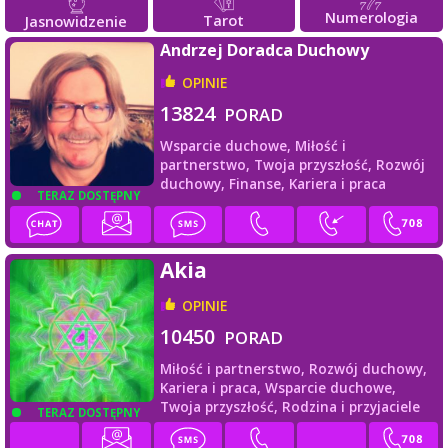
Numerologia
Tarot
Jasnowidzenie
Andrzej Doradca Duchowy
OPINIE
13824
PORAD
Wsparcie duchowe,
Miłość i
partnerstwo,
Twoja przyszłość,
Rozwój
duchowy,
Finanse,
Kariera i praca
TERAZ DOSTĘPNY
Akia
OPINIE
10450
PORAD
Miłość i partnerstwo,
Rozwój duchowy,
Kariera i praca,
Wsparcie duchowe,
Twoja przyszłość,
Rodzina i przyjaciele
TERAZ DOSTĘPNY