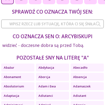
SPRAWDŹ CO OZNACZA TWÓJ SEN:
CO OZNACZA SEN O: ARCYBISKUPI
widzieć - doczesne dobra są przed Tobą.
POZOSTAŁE SNY NA LITERĘ "A"
Abażur
Abdykacja
Abecadło
Abonament
Aborcja
Absencja
Absolutorium
Adam i Ewa
Adamaszek
Adaptacja
Adiutanci
Adiutant
Administracj...
Admirał
Adopcja