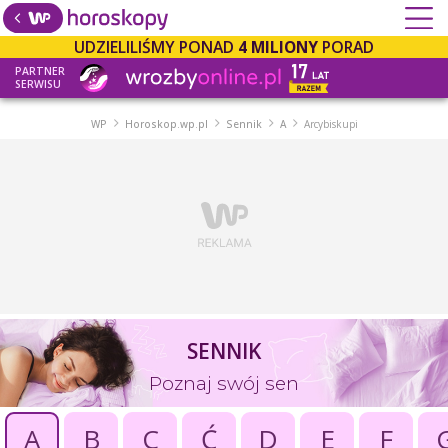
UDZIELILIŚMY PONAD
4 MILIONY
PORAD
PARTNER
SERWISU
WP
Horoskop.wp.pl
Sennik
A
Arcybiskupi
SENNIK
Poznaj swój sen
A
B
C
Ć
D
E
F