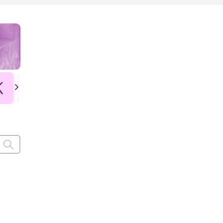
K
L
Ł
M
N
O
P