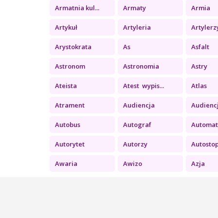
Armatnia kul...
Armaty
Armia
Artykuł
Artyleria
Artylerz
Arystokrata
As
Asfalt
Astronom
Astronomia
Astry
Ateista
Atest wypis...
Atlas
Atrament
Audiencja
Audiencja
Autobus
Autograf
Automat 
Autorytet
Autorzy
Autosto
Awaria
Awizo
Azja