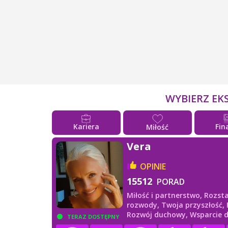
WYBIERZ EK
Kariera
Fin
Miłość
Vera
OPINIE
15512
PORAD
Miłość i partnerstwo,
Rozsta
rozwody,
Twoja przyszłość,
Rozwój duchowy,
Wsparcie 
TERAZ DOSTĘPNY