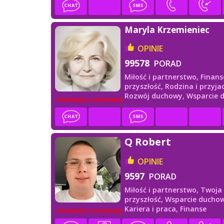
Maryla Krzemieniec
OPINIE
99578
PORAD
Miłość i partnerstwo,
Finans
przyszłość,
Rodzina i przyjac
Rozwój duchowy,
Wsparcie 
PROWADZI ROZMOWĘ
Q Robert
OPINIE
9597
PORAD
Miłość i partnerstwo,
Twoja
przyszłość,
Wsparcie duchow
Kariera i praca,
Finanse
PROWADZI ROZMOWĘ