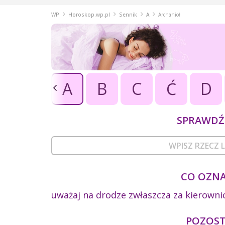
WP
Horoskop.wp.pl
Sennik
A
Archanioł
A
B
C
Ć
D
SPRAWDŹ 
CO OZNA
uważaj na drodze zwłaszcza za kierowni
POZOSTA