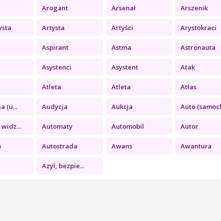
Arogant
Arsenał
Arszenik
ysta
Artysta
Artyści
Arystokraci
Aspirant
Astma
Astronauta
Asystenci
Asystent
Atak
Atleta
Atleta
Atłas
 (u...
Audycja
Aukcja
Auto (samoch
widz...
Automaty
Automobil
Autor
p
Autostrada
Awans
Awantura
Azyl, bezpie...