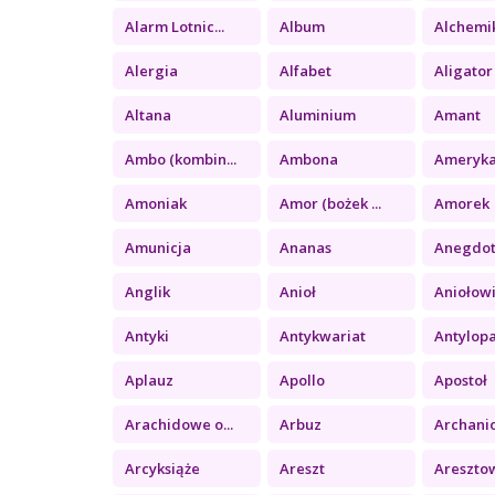
Alarm Lotnic...
Album
Alchemi
Alergia
Alfabet
Aligator
Altana
Aluminium
Amant
Ambo (kombin...
Ambona
Ameryk
Amoniak
Amor (bożek ...
Amorek
Amunicja
Ananas
Anegdo
Anglik
Anioł
Aniołow
Antyki
Antykwariat
Antylop
Aplauz
Apollo
Apostoł
Arachidowe o...
Arbuz
Archani
Arcyksiąże
Areszt
Areszto