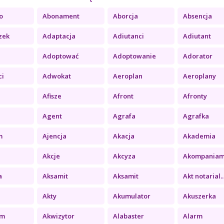
o
Abonament
Aborcja
Absencja
zek
Adaptacja
Adiutanci
Adiutant
Adoptować
Adoptowanie
Adorator
ci
Adwokat
Aeroplan
Aeroplany
Afisze
Afront
Afronty
Agent
Agrafa
Agrafka
m
Ajencja
Akacja
Akademia
Akcje
Akcyza
Akompaniame
a
Aksamit
Aksamit
Akt notarial..
Akty
Akumulator
Akuszerka
um
Akwizytor
Alabaster
Alarm