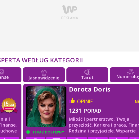
SPERTA WEDŁUG KATEGORII
Numerolo
anse
Tarot
Jasnowidzenie
Dorota Doris
OPINIE
N
1231
PORAD
nia i
Miłość i partnerstwo,
Twoja
Finanse,
przyszłość,
Kariera i praca,
Fina
duchowe
Rodzina i przyjaciele,
Wsparcie
TERAZ DOSTĘPNY
duchowe