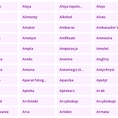
k
Aleja
Aleja topolo...
Aleje
Alimenty
Alkohol
Aloes
Amator
Ambaras
Ambasador Wi
a
Ametyst
Amfiteatr
Amnestia
Ampla
Amputacja
Amulet
ta
Aneks
Anemia
Anglicy
ie
Antena
Antoniego (ś...
Antychryst
a
Aparat fotog...
Apaszka
Apetyt
Apteka
Aptekarz
Arab
oł
Architekt
Arcybiskup
Arcybiskupi
wanie
Aria
Arlekin
Armata