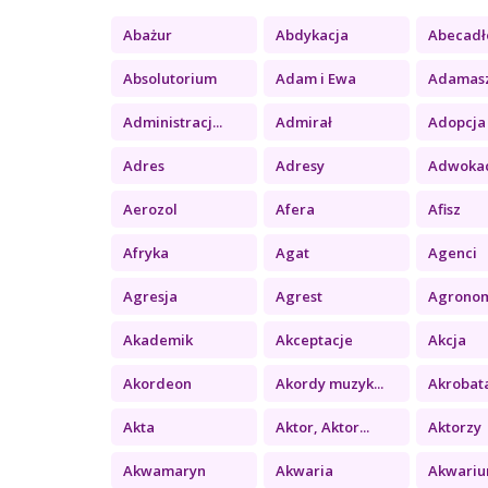
Abażur
Abdykacja
Abecadł
Absolutorium
Adam i Ewa
Adamas
Administracj...
Admirał
Adopcja
Adres
Adresy
Adwoka
Aerozol
Afera
Afisz
Afryka
Agat
Agenci
Agresja
Agrest
Agrono
Akademik
Akceptacje
Akcja
Akordeon
Akordy muzyk...
Akrobat
Akta
Aktor, Aktor...
Aktorzy
Akwamaryn
Akwaria
Akwari