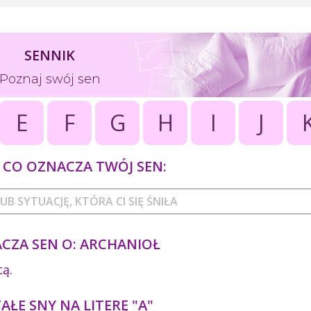
SENNIK
Poznaj swój sen
E
F
G
H
I
J
CO OZNACZA TWÓJ SEN:
CZA SEN O: ARCHANIOŁ
cą.
ŁE SNY NA LITERĘ "A"