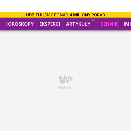
UDZIELILIŚMY PONAD
4 MILIONY
PORAD
HOROSKOPY
EKSPERCI
ARTYKUŁY
SENNIK
IM