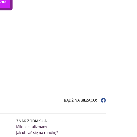
BĄDŹ NA BIEŻĄCO:
ZNAK ZODIAKU A
Miłosne talizmany
Jak ubrać się na randkę?