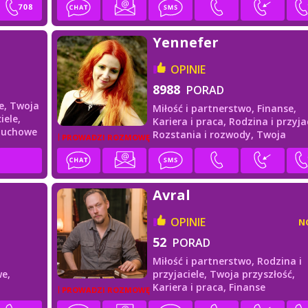
Yennefer
OPINIE
8988
PORAD
e,
Twoja
Miłość i partnerstwo,
Finanse,
iele,
Kariera i praca,
Rodzina i przyjac
duchowe
Rozstania i rozwody,
Twoja
PROWADZI ROZMOWĘ
przyszłość
Avral
OPINIE
N
52
PORAD
Miłość i partnerstwo,
Rodzina i
e,
przyjaciele,
Twoja przyszłość,
Kariera i praca,
Finanse
PROWADZI ROZMOWĘ