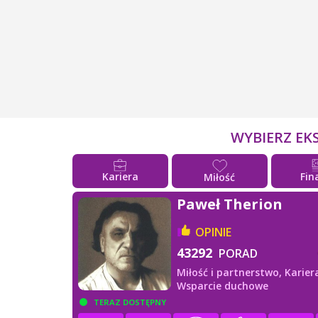
WYBIERZ EK
Kariera
Fin
Miłość
Paweł Therion
OPINIE
43292
PORAD
Miłość i partnerstwo,
Karier
Wsparcie duchowe
TERAZ DOSTĘPNY