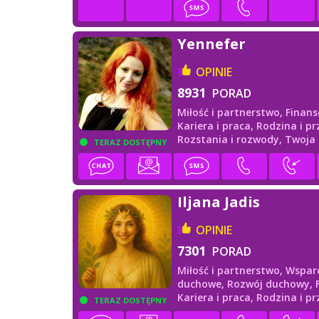
Yennefer
OPINIE
8931
PORAD
Miłość i partnerstwo,
Finans
Kariera i praca,
Rodzina i prz
Rozstania i rozwody,
Twoja
TERAZ DOSTĘPNY
przyszłość
Iljana Jadis
OPINIE
7301
PORAD
Miłość i partnerstwo,
Wspar
duchowe,
Rozwój duchowy,
Kariera i praca,
Rodzina i pr
TERAZ DOSTĘPNY