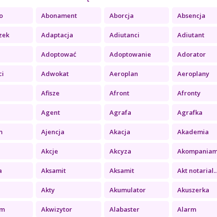
o
Abonament
Aborcja
Absencja
zek
Adaptacja
Adiutanci
Adiutant
Adoptować
Adoptowanie
Adorator
ci
Adwokat
Aeroplan
Aeroplany
Afisze
Afront
Afronty
Agent
Agrafa
Agrafka
m
Ajencja
Akacja
Akademia
Akcje
Akcyza
Akompaniame
a
Aksamit
Aksamit
Akt notarial..
Akty
Akumulator
Akuszerka
um
Akwizytor
Alabaster
Alarm