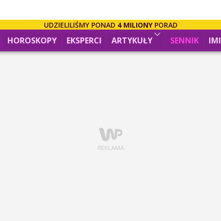
UDZIELILIŚMY PONAD
4 MILIONY
PORAD
HOROSKOPY
EKSPERCI
ARTYKUŁY
SENNIK
IM