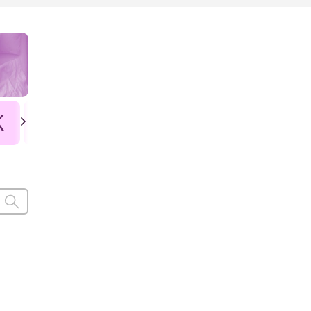
K
L
Ł
M
N
O
P