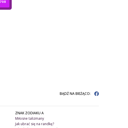
BĄDŹ NA BIEŻĄCO:
ZNAK ZODIAKU A
Miłosne talizmany
Jak ubrać się na randkę?