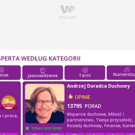
SPERTA WEDŁUG KATEGORII
Numerolo
anse
Tarot
Jasnowidzenie
Andrzej Doradca Duchowy
OPINIE
13795
PORAD
Wsparcie duchowe,
Miłość i
a i praca,
partnerstwo,
Twoja przyszłość,
Rozwój duchowy,
Finanse,
Karier
TERAZ DOSTĘPNY
praca