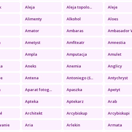
k
Aleja
Aleja topolo...
Aleje
Alimenty
Alkohol
Aloes
Amator
Ambaras
Ambasador Wi
a
Ametyst
Amfiteatr
Amnestia
Ampla
Amputacja
Amulet
ta
Aneks
Anemia
Anglicy
ie
Antena
Antoniego (ś...
Antychryst
a
Aparat fotog...
Apaszka
Apetyt
Apteka
Aptekarz
Arab
oł
Architekt
Arcybiskup
Arcybiskupi
wanie
Aria
Arlekin
Armata