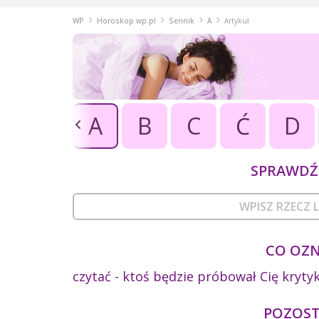
WP
Horoskop.wp.pl
Sennik
A
Artykuł
A
B
C
Ć
D
SPRAWDŹ 
CO OZN
czytać - ktoś będzie próbował Cię kryt
POZOSTA