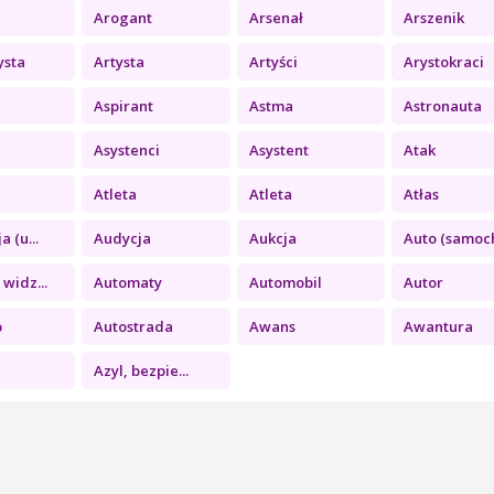
Arogant
Arsenał
Arszenik
ysta
Artysta
Artyści
Arystokraci
Aspirant
Astma
Astronauta
Asystenci
Asystent
Atak
Atleta
Atleta
Atłas
 (u...
Audycja
Aukcja
Auto (samoch
widz...
Automaty
Automobil
Autor
p
Autostrada
Awans
Awantura
Azyl, bezpie...