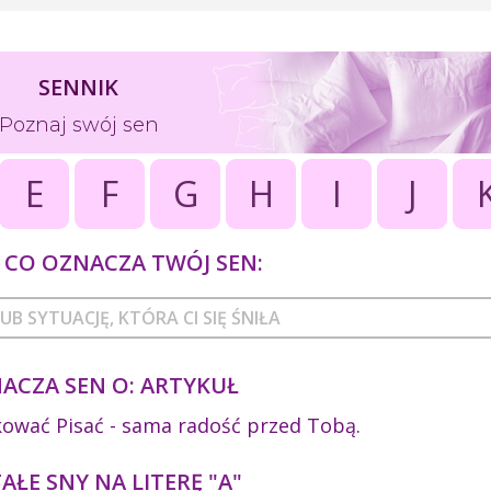
SENNIK
Poznaj swój sen
E
F
G
H
I
J
CO OZNACZA TWÓJ SEN:
ACZA SEN O: ARTYKUŁ
ykować Pisać - sama radość przed Tobą.
ŁE SNY NA LITERĘ "A"