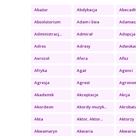
Abażur
Abdykacja
Abecadł
Absolutorium
Adam i Ewa
Adamas
Administracj...
Admirał
Adopcja
Adres
Adresy
Adwoka
Aerozol
Afera
Afisz
Afryka
Agat
Agenci
Agresja
Agrest
Agrono
Akademik
Akceptacje
Akcja
Akordeon
Akordy muzyk...
Akrobat
Akta
Aktor, Aktor...
Aktorzy
Akwamaryn
Akwaria
Akwari