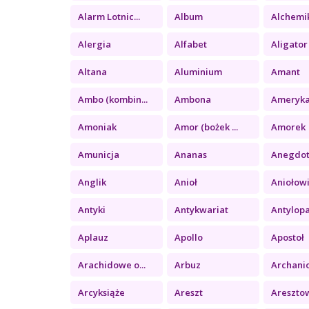
Alarm Lotnic...
Album
Alchemi
Alergia
Alfabet
Aligator
Altana
Aluminium
Amant
Ambo (kombin...
Ambona
Ameryk
Amoniak
Amor (bożek ...
Amorek
Amunicja
Ananas
Anegdo
Anglik
Anioł
Aniołow
Antyki
Antykwariat
Antylop
Aplauz
Apollo
Apostoł
Arachidowe o...
Arbuz
Archani
Arcyksiąże
Areszt
Areszto