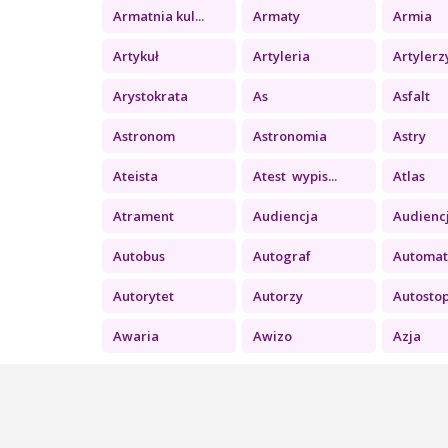
Armatnia kul...
Armaty
Armia
Artykuł
Artyleria
Artylerz
Arystokrata
As
Asfalt
Astronom
Astronomia
Astry
Ateista
Atest wypis...
Atlas
Atrament
Audiencja
Audiencja
Autobus
Autograf
Automat 
Autorytet
Autorzy
Autosto
Awaria
Awizo
Azja