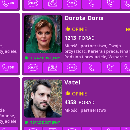
Dorota Doris
OPINIE
N
1213
PORAD
e,
Miłość i partnerstwo,
Twoja
yjaciele,
przyszłość,
Kariera i praca,
Fina
Rodzina i przyjaciele,
Wsparcie
TERAZ DOSTĘPNY
duchowe
Vatel
OPINIE
4358
PORAD
cie
Miłość i partnerstwo
Finanse,
zyjaciele
TERAZ DOSTĘPNY