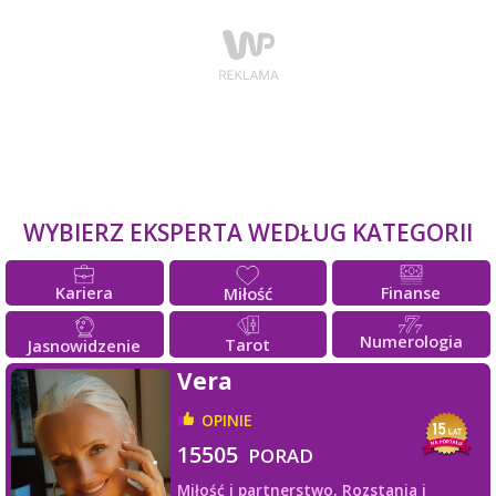
WYBIERZ EKSPERTA WEDŁUG KATEGORII
Kariera
Finanse
Miłość
Numerologia
Tarot
Jasnowidzenie
Vera
OPINIE
15505
PORAD
Miłość i partnerstwo,
Rozstania i