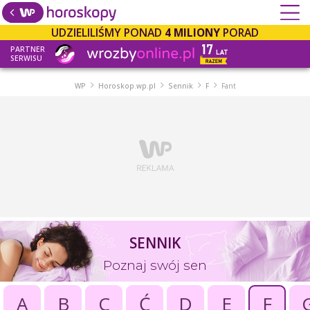
UDZIELILIŚMY PONAD
4 MILIONY
PORAD
PARTNER
SERWISU
WP
Horoskop.wp.pl
Sennik
F
Fant
SENNIK
Poznaj swój sen
A
B
C
Ć
D
E
F