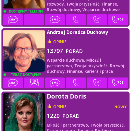
rozwody,
Twoja przyszłość,
Finanse,
Rozwój duchowy,
Wsparcie duchowe
DOSTĘPNY TELEFON
Andrzej Doradca Duchowy
OPINIE
13797
PORAD
Wsparcie duchowe,
Miłość i
partnerstwo,
Twoja przyszłość,
Rozwój
duchowy,
Finanse,
Kariera i praca
TERAZ DOSTĘPNY
Dorota Doris
OPINIE
NOWY
1220
PORAD
Miłość i partnerstwo,
Twoja przyszłość,
Kariera i praca,
Finanse,
Rodzina i