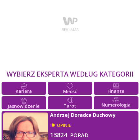
WYBIERZ EKSPERTA WEDŁUG KATEGORII
Kariera
Finanse
Miłość
Numerologia
Tarot
Jasnowidzenie
Andrzej Doradca Duchowy
OPINIE
13824
PORAD