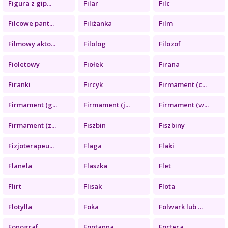
Figura z gip...
Filar
Filc
Filcowe pant...
Filiżanka
Film
Filmowy akto...
Filolog
Filozof
Fioletowy
Fiołek
Firana
Firanki
Fircyk
Firmament (c...
Firmament (g...
Firmament (j...
Firmament (w...
Firmament (z...
Fiszbin
Fiszbiny
Fizjoterapeu...
Flaga
Flaki
Flanela
Flaszka
Flet
Flirt
Flisak
Flota
Flotylla
Foka
Folwark lub ...
Fonograf
Fontanna
Forteca