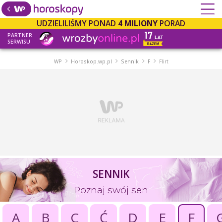
UDZIELILIŚMY PONAD
4 MILIONY
PORAD
PARTNER
SERWISU
WP
Horoskop.wp.pl
Sennik
F
Flirt
SENNIK
Poznaj swój sen
A
B
C
Ć
D
E
F