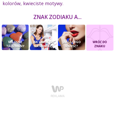
kolorów, kwieciste motywy.
ZNAK ZODIAKU A...
MIŁOSNE
JAK UBRAĆ SIĘ
JAK JĄ/ JEGO
WRÓĆ DO
TALIZMANY
NA RANDKĘ?
UWIEŚĆ?
ZNAKU