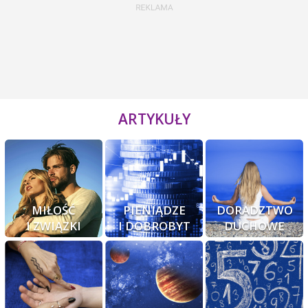
ARTYKUŁY
MIŁOŚĆ
PIENIĄDZE
DORADZTWO
I ZWIĄZKI
I DOBROBYT
DUCHOWE