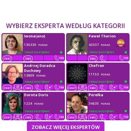
WYBIERZ EKSPERTA WEDŁUG KATEGORII
Iwona(ano)
Paweł Therion
136330
43337
PORAD
PORAD
TERAZ DOSTĘPNY
TERAZ DOSTĘPNY
Andrzej Doradca
Chefron
Duchowy
11153
PORAD
13809
PORAD
TERAZ DOSTĘPNY
TERAZ DOSTĘPNY
Dorota Doris
Perełka
1224
34635
PORAD
PORAD
TERAZ DOSTĘPNY
TERAZ DOSTĘPNY
ZOBACZ WIĘCEJ EKSPERTÓW