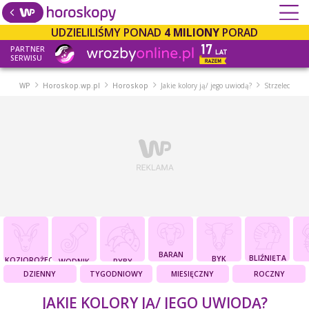
UDZIELILIŚMY PONAD
4 MILIONY
PORAD
PARTNER
SERWISU
WP
Horoskop.wp.pl
Horoskop
Jakie kolory ją/ jego uwiodą?
Strzelec
BARAN
BLIŹNIĘTA
BYK
KOZIOROŻEC
WODNIK
RYBY
DZIENNY
TYGODNIOWY
MIESIĘCZNY
ROCZNY
JAKIE KOLORY JĄ/ JEGO UWIODĄ?