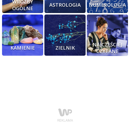
WRÓŻBY
ASTROLOGIA
NUMEROLOGIA
OGÓLNE
NAJCZĘŚCIEJ
KAMIENIE
ZIELNIK
CZYTANE