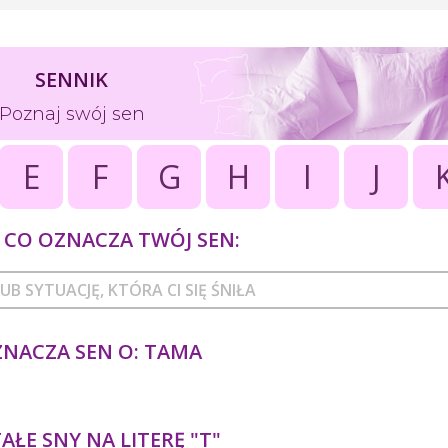
SENNIK
Poznaj swój sen
E
F
G
H
I
J
CO OZNACZA TWÓJ SEN:
ZNACZA SEN O: TAMA
ŁE SNY NA LITERĘ "T"