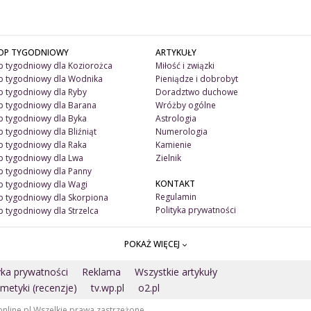
OP TYGODNIOWY
ARTYKUŁY
 tygodniowy dla Koziorożca
Miłość i związki
 tygodniowy dla Wodnika
Pieniądze i dobrobyt
 tygodniowy dla Ryby
Doradztwo duchowe
 tygodniowy dla Barana
Wróżby ogólne
 tygodniowy dla Byka
Astrologia
 tygodniowy dla Bliźniąt
Numerologia
 tygodniowy dla Raka
Kamienie
 tygodniowy dla Lwa
Zielnik
 tygodniowy dla Panny
KONTAKT
 tygodniowy dla Wagi
Regulamin
 tygodniowy dla Skorpiona
Polityka prywatności
 tygodniowy dla Strzelca
POKAŻ WIĘCEJ
yka prywatności
Reklama
Wszystkie artykuły
metyki (recenzje)
tv.wp.pl
o2.pl
online.pl Wszelkie prawa zastrzeżone