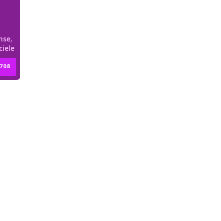
nse,
ciele