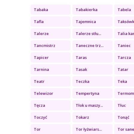
Tabaka
Tabakierka
Tabela
Tafla
Tajemnica
Taksów
Talerze
Talerze stłu...
Talia ka
Tancmistrz
Taneczne trz...
Taniec
Tapicer
Taras
Tarcza
Tarnina
Tasak
Tatar
Teatr
Teczka
Teka
Telewizor
Tempertyna
Termom
Tęcza
Tłok u maszy...
Tłuc
Toczyć
Tokarz
Tonąć
Tor
Tor łyżwiars...
Tor sane