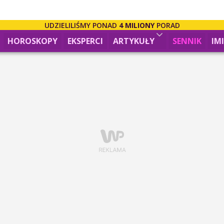
UDZIELILIŚMY PONAD
4 MILIONY
PORAD
HOROSKOPY
EKSPERCI
ARTYKUŁY
SENNIK
IM