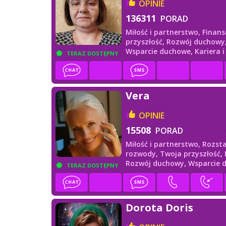
OPINIE
136311
PORAD
Miłość i partnerstwo,
Finans
przyszłość,
Rozwój duchowy
Wsparcie duchowe,
Kariera 
TERAZ DOSTĘPNY
Vera
OPINIE
15508
PORAD
Miłość i partnerstwo,
Rozsta
rozwody,
Twoja przyszłość,
Rozwój duchowy,
Wsparcie 
TERAZ DOSTĘPNY
Dorota Doris