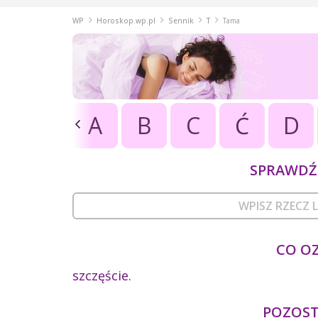
WP
Horoskop.wp.pl
Sennik
T
Tama
A
B
C
Ć
D
SPRAWDŹ 
CO O
szczęście.
POZOSTA