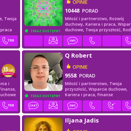
OPINIE
10448
PORAD
e,
Twoja
Miłość i partnerstwo,
Rozwój
,
duchowy,
Kariera i praca,
Wspar
i praca
duchowe,
Twoja przyszłość,
Rod
TERAZ DOSTĘPNY
i przyjaciele
Q Robert
OPINIE
9558
PORAD
nia i
Miłość i partnerstwo,
Twoja
Finanse,
przyszłość,
Wsparcie duchowe,
duchowe
Kariera i praca,
Finanse
TERAZ DOSTĘPNY
Iljana Jadis