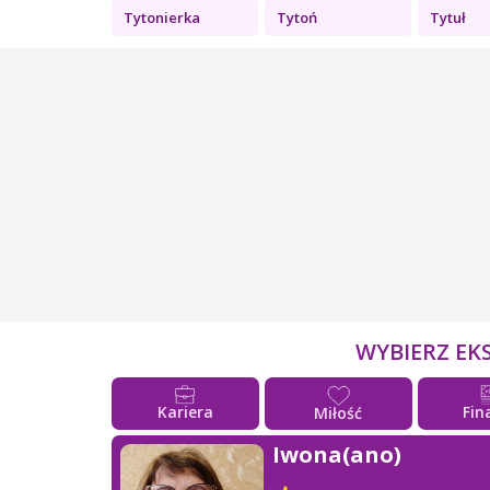
Tytonierka
Tytoń
Tytuł
WYBIERZ EK
Kariera
Fin
Miłość
Iwona(ano)