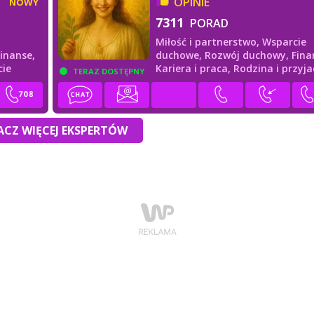
OPINIE
NOWY
7311
PORAD
Miłość i partnerstwo,
Wsparcie
Finanse,
duchowe,
Rozwój duchowy,
Fina
cie
Kariera i praca,
Rodzina i przyja
TERAZ DOSTĘPNY
CZ WIĘCEJ EKSPERTÓW