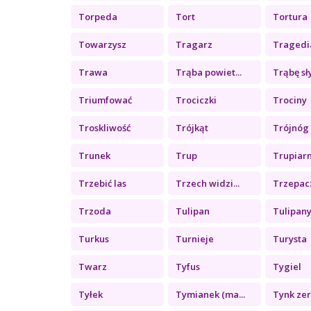
Torpeda
Tort
Tortura
Towarzysz
Tragarz
Tragedi
Trawa
Trąba powiet...
Trąbę sły
Triumfować
Trociczki
Trociny
Troskliwość
Trójkąt
Trójnóg
Trunek
Trup
Trupiar
Trzebić las
Trzech widzi...
Trzepac
Trzoda
Tulipan
Tulipany
Turkus
Turnieje
Turysta
Twarz
Tyfus
Tygiel
Tyłek
Tymianek (ma...
Tynk ze