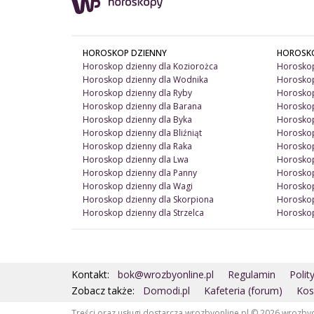
HOROSKOP DZIENNY
HOROSK
Horoskop dzienny dla Koziorożca
Horoskop
Horoskop dzienny dla Wodnika
Horoskop
Horoskop dzienny dla Ryby
Horoskop
Horoskop dzienny dla Barana
Horoskop
Horoskop dzienny dla Byka
Horoskop
Horoskop dzienny dla Bliźniąt
Horoskop
Horoskop dzienny dla Raka
Horoskop
Horoskop dzienny dla Lwa
Horoskop
Horoskop dzienny dla Panny
Horoskop
Horoskop dzienny dla Wagi
Horoskop
Horoskop dzienny dla Skorpiona
Horoskop
Horoskop dzienny dla Strzelca
Horoskop
Kontakt:
bok@wrozbyonline.pl
Regulamin
Polit
Zobacz także:
Domodi.pl
Kafeteria (forum)
Kos
Treści oraz usługi dostarcza wrozbyonline.pl © 2026 wrozby