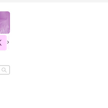
K
L
Ł
M
N
O
P