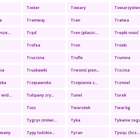
Toster
Towary
Towarzystw
a
Tramwaj
Tran
Tratwa
sze...
Trąd
Tren (płaszc...
Trepki nosić
Trofea
Tron
Troski
Trucizna
Trufle
Trumna
nia
Truskawki
Trwonić pien...
Trzcina
zka
Trzęsawisko
Trzęsienie z...
Trzmiel
 wid...
Tulipany zry...
Tunel
Turek
Tusz
Twarożek
Twaróg
Tygrys (mówi...
Tyka
Tykanie zega
rwany
Typy ludzkie...
Tyran
Tysiąc (licz...