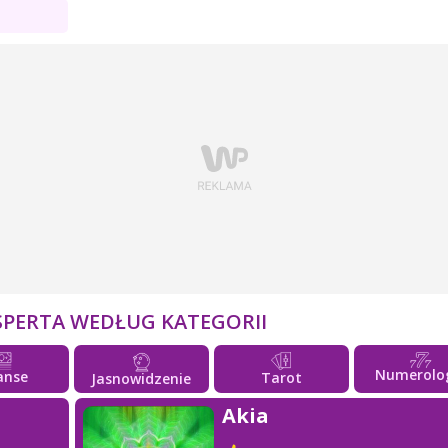
SPERTA WEDŁUG KATEGORII
Numerolo
anse
Tarot
Jasnowidzenie
Akia