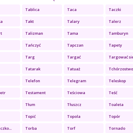
Tablica
Taca
Taczki
ka
Takt
Talary
Talerz
rt
Talizman
Tama
Tamburyn
Tańczyć
Tapczan
Tapety
Targ
Targać
Targować si
Tatarak
Tatuaż
Tchórzostw
Telefon
Telegram
Teleskop
etr
Testament
Teściowa
Teść
Tłum
Tłuszcz
Toaleta
Topić
Topola
Topór
czko...
Torba
Torf
Tornado