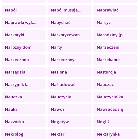
Napój
Napój musują...
Naprawiać
Naprawki wyk...
Napychać
Narcyz
Narkotyki
Narkotyzowan...
Narodziny (p...
Narożny dom
Narty
Narzeczeni
Narzeczona
Narzeczony
Narzekanie
Narzędzia
Nasiona
Nasturcja
Naszyjnik ła...
Naśladować
Nauczać
Nauczka
Nauczyciel
Nauczycielka
Nauka
Nawóz
Nawracać się
Nazwisko
Negatyw
Negliż
Nekrolog
Nektar
Nektarynka