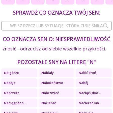
SPRAWDŹ CO OZNACZA TWÓJ SEN:
CO OZNACZA SEN O: NIESPRAWIEDLIWOŚĆ
znosić - odrzucisz od siebie wszelkie przykrości.
POZOSTAŁE SNY NA LITERĘ "N"
Na górze
Nabiały
Nabić broń
Naboje
Nabożeństwo
Nabój
Nabrzeże
Nabrzmieć
Naciąć (skór...
Naciągnąć si...
Nacierać
Nacierać lub...
Nacięcie
Naczelnik
Naczynie