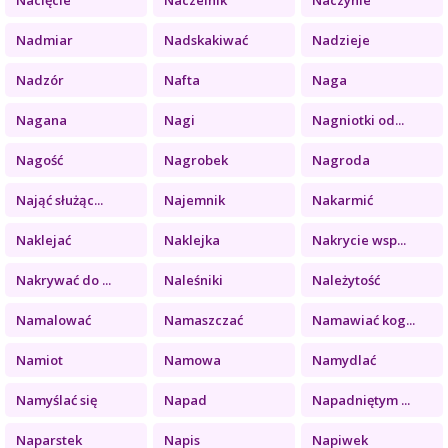
Nadmiar
Nadskakiwać
Nadzieje
Nadzór
Nafta
Naga
Nagana
Nagi
Nagniotki od...
Nagość
Nagrobek
Nagroda
Nająć służąc...
Najemnik
Nakarmić
Naklejać
Naklejka
Nakrycie wsp...
Nakrywać do ...
Naleśniki
Należytość
Namalować
Namaszczać
Namawiać kog...
Namiot
Namowa
Namydlać
Namyślać się
Napad
Napadniętym ...
Naparstek
Napis
Napiwek