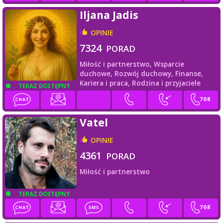
Iljana Jadis
OPINIE
7324
PORAD
Miłość i partnerstwo,
Wsparcie
duchowe,
Rozwój duchowy,
Finanse,
Kariera i praca,
Rodzina i przyjaciele
TERAZ DOSTĘPNY
Vatel
OPINIE
4361
PORAD
Miłość i partnerstwo
TERAZ DOSTĘPNY