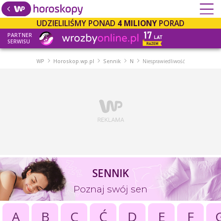
UDZIELILIŚMY PONAD
4 MILIONY
PORAD
PARTNER
SERWISU
WP
Horoskop.wp.pl
Sennik
N
Niesprawiedliwość
SENNIK
Poznaj swój sen
A
B
C
Ć
D
E
F