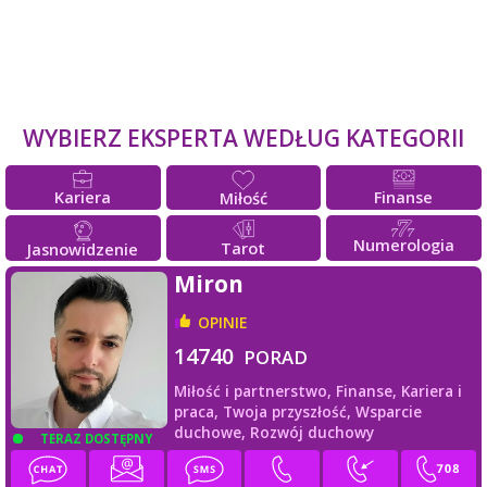
WYBIERZ EKSPERTA WEDŁUG KATEGORII
Kariera
Finanse
Miłość
Numerologia
Tarot
Jasnowidzenie
Miron
OPINIE
14740
PORAD
Miłość i partnerstwo,
Finanse,
Kariera i
praca,
Twoja przyszłość,
Wsparcie
duchowe,
Rozwój duchowy
TERAZ DOSTĘPNY