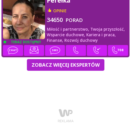
Perełka
OPINIE
34650
PORAD
Miłość i partnerstwo,
Twoja przyszłość,
Wsparcie duchowe,
Kariera i praca,
Finanse,
Rozwój duchowy
TERAZ DOSTĘPNY
ZOBACZ WIĘCEJ EKSPERTÓW