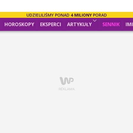
UDZIELILIŚMY PONAD
4 MILIONY
PORAD
HOROSKOPY
EKSPERCI
ARTYKUŁY
SENNIK
IM