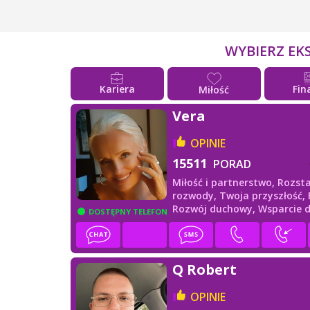
WYBIERZ EK
Kariera
Fin
Miłość
Vera
OPINIE
15511
PORAD
Miłość i partnerstwo,
Rozsta
rozwody,
Twoja przyszłość,
Rozwój duchowy,
Wsparcie 
DOSTĘPNY TELEFON
Q Robert
OPINIE