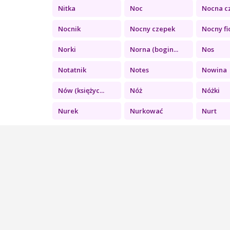
Nitka
Noc
Nocna c
Nocnik
Nocny czepek
Nocny fio
Norki
Norna (bogin...
Nos
Notatnik
Notes
Nowina
Nów (księżyc...
Nóż
Nóżki
Nurek
Nurkować
Nurt