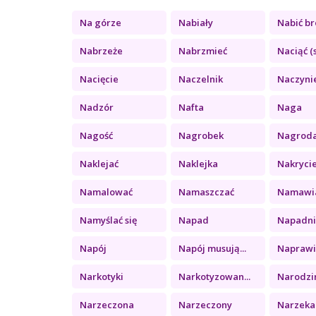
Na górze
Nabiały
Nabić b
Nabrzeże
Nabrzmieć
Naciąć (s
Nacięcie
Naczelnik
Naczyni
Nadzór
Nafta
Naga
Nagość
Nagrobek
Nagrod
Naklejać
Naklejka
Nakrycie
Namalować
Namaszczać
Namawia
Namyślać się
Napad
Napadnię
Napój
Napój musują...
Naprawi
Narkotyki
Narkotyzowan...
Narodzin
Narzeczona
Narzeczony
Narzeka