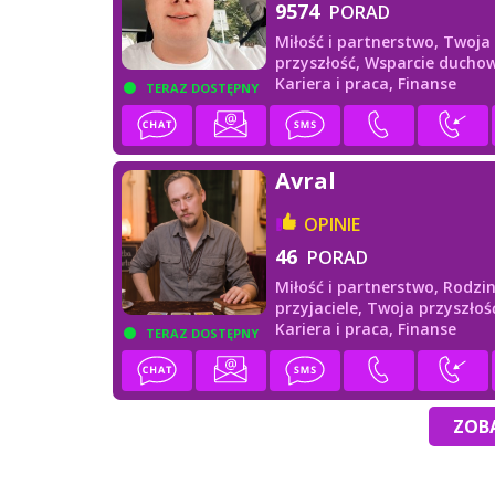
9574
PORAD
Miłość i partnerstwo,
Twoja
przyszłość,
Wsparcie duchow
Kariera i praca,
Finanse
TERAZ DOSTĘPNY
Avral
OPINIE
46
PORAD
Miłość i partnerstwo,
Rodzin
przyjaciele,
Twoja przyszłoś
Kariera i praca,
Finanse
TERAZ DOSTĘPNY
ZOBA