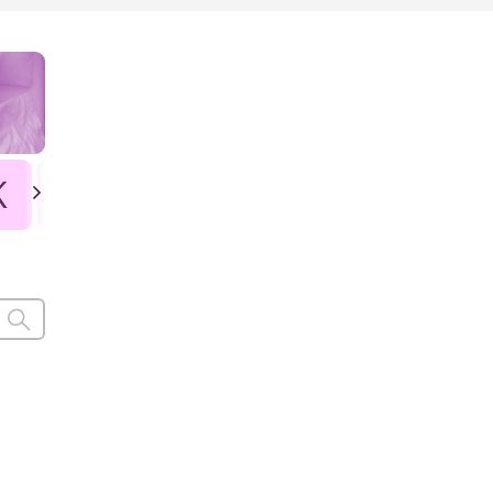
K
L
Ł
M
N
O
P