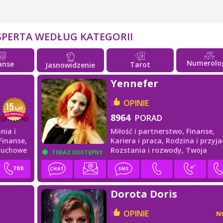
SPERTA WEDŁUG KATEGORII
Numerolo
anse
Tarot
Jasnowidzenie
Yennefer
OPINIE
8964
PORAD
nia i
Miłość i partnerstwo,
Finanse,
Finanse,
Kariera i praca,
Rodzina i przyjac
duchowe
Rozstania i rozwody,
Twoja
TERAZ DOSTĘPNY
przyszłość
Dorota Doris
OPINIE
N