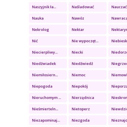
Naszyjnik ła...
Naśladować
Nauczać
Nauka
Nawóz
Nawraca
Nekrolog
Nektar
Nektary
Nić
Nie wypoczęt...
Niebieski
Niecierpliwy...
Niecki
Niedorze
Niedźwiadek
Niedźwiedź
Niegrzec
Niemiłosiern...
Niemoc
Niemow
Niepogoda
Niepokój
Nieporz
Nieruchomym ...
Nierządnica
Nieskro
Nieśmierteln...
Nietoperz
Niewdzię
Niezapominaj...
Niezgoda
Nieznaj