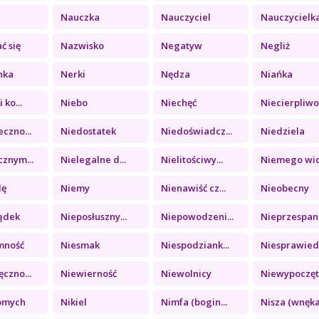
Nauczka
Nauczyciel
Nauczycielk
ć się
Nazwisko
Negatyw
Negliż
nka
Nerki
Nędza
Niańka
 ko...
Niebo
Niechęć
Niecierpliwo.
czno...
Niedostatek
Niedoświadcz...
Niedziela
znym...
Nielegalne d...
Nielitościwy...
Niemego widz
lę
Niemy
Nienawiść cz...
Nieobecny
ądek
Nieposłuszny...
Niepowodzeni...
Nieprzespana
mność
Niesmak
Niespodziank...
Niesprawiedl
czno...
Niewierność
Niewolnicy
Niewypoczęt
omych
Nikiel
Nimfa (bogin...
Nisza (wnęka.