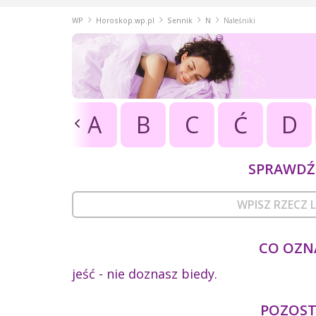
WP
Horoskop.wp.pl
Sennik
N
Naleśniki
A
B
C
Ć
D
SPRAWDŹ 
CO OZNA
jeść - nie doznasz biedy.
POZOSTA