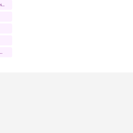
...
..