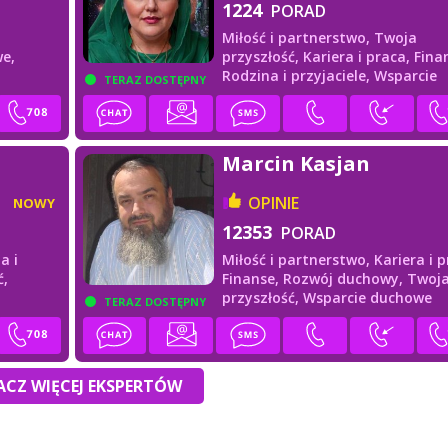
1224
PORAD
Miłość i partnerstwo,
Twoja
e,
przyszłość,
Kariera i praca,
Fina
Rodzina i przyjaciele,
Wsparcie
TERAZ DOSTĘPNY
duchowe
Marcin Kasjan
OPINIE
NOWY
12353
PORAD
a i
Miłość i partnerstwo,
Kariera i p
ć,
Finanse,
Rozwój duchowy,
Twoj
przyszłość,
Wsparcie duchowe
TERAZ DOSTĘPNY
CZ WIĘCEJ EKSPERTÓW