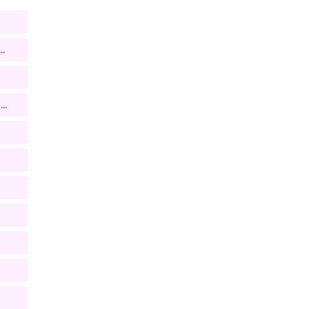
..
..