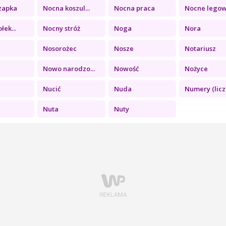
zapka
Nocna koszul...
Nocna praca
Nocne legowi
łek...
Nocny stróż
Noga
Nora
Nosorożec
Nosze
Notariusz
Nowo narodzo...
Nowość
Nożyce
Nucić
Nuda
Numery (licz.
Nuta
Nuty