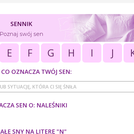
SENNIK
Poznaj swój sen
E
F
G
H
I
J
CO OZNACZA TWÓJ SEN:
CZA SEN O: NALEŚNIKI
ŁE SNY NA LITERĘ "N"