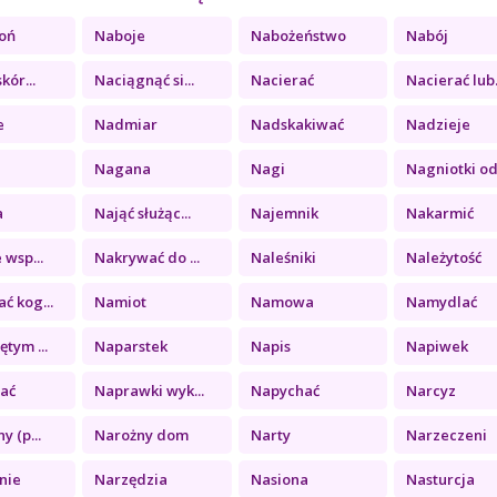
roń
Naboje
Nabożeństwo
Nabój
kór...
Naciągnąć si...
Nacierać
Nacierać lub.
e
Nadmiar
Nadskakiwać
Nadzieje
Nagana
Nagi
Nagniotki od.
a
Nająć służąc...
Najemnik
Nakarmić
 wsp...
Nakrywać do ...
Naleśniki
Należytość
ć kog...
Namiot
Namowa
Namydlać
tym ...
Naparstek
Napis
Napiwek
ać
Naprawki wyk...
Napychać
Narcyz
y (p...
Narożny dom
Narty
Narzeczeni
nie
Narzędzia
Nasiona
Nasturcja