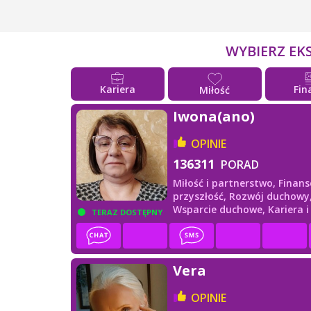
WYBIERZ EK
Kariera
Fin
Miłość
Iwona(ano)
OPINIE
136311
PORAD
Miłość i partnerstwo,
Finans
przyszłość,
Rozwój duchowy
Wsparcie duchowe,
Kariera 
TERAZ DOSTĘPNY
Vera
OPINIE