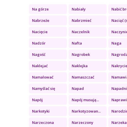
Na górze
Nabiały
Nabić b
Nabrzeże
Nabrzmieć
Naciąć (s
Nacięcie
Naczelnik
Naczyni
Nadzór
Nafta
Naga
Nagość
Nagrobek
Nagrod
Naklejać
Naklejka
Nakrycie
Namalować
Namaszczać
Namawia
Namyślać się
Napad
Napadnię
Napój
Napój musują...
Naprawi
Narkotyki
Narkotyzowan...
Narodzin
Narzeczona
Narzeczony
Narzeka