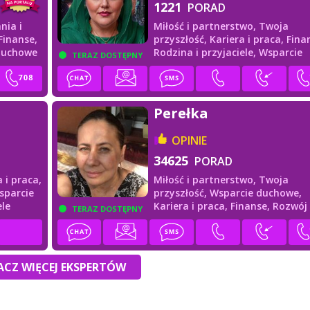
1221
PORAD
nia i
Miłość i partnerstwo,
Twoja
Finanse,
przyszłość,
Kariera i praca,
Fina
duchowe
Rodzina i przyjaciele,
Wsparcie
TERAZ DOSTĘPNY
duchowe
Perełka
OPINIE
34625
PORAD
a i praca,
Miłość i partnerstwo,
Twoja
sparcie
przyszłość,
Wsparcie duchowe,
ele
Kariera i praca,
Finanse,
Rozwój
TERAZ DOSTĘPNY
duchowy
CZ WIĘCEJ EKSPERTÓW