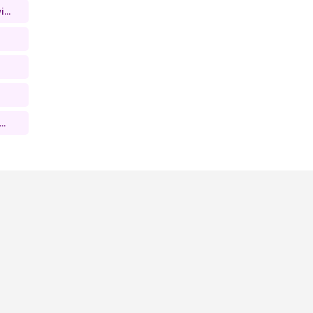
...
..