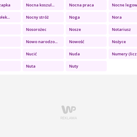
zapka
Nocna koszul...
Nocna praca
Nocne legowi
łek...
Nocny stróż
Noga
Nora
Nosorożec
Nosze
Notariusz
Nowo narodzo...
Nowość
Nożyce
Nucić
Nuda
Numery (licz.
Nuta
Nuty