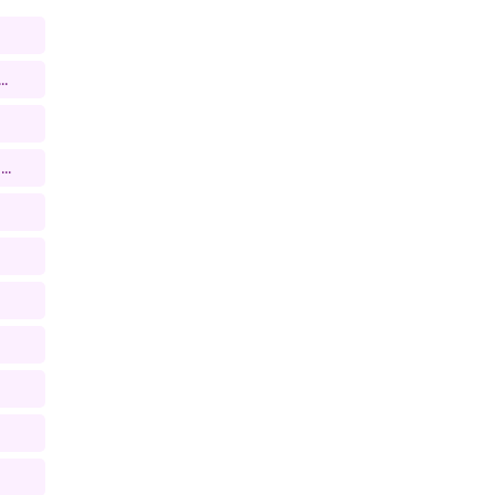
..
..