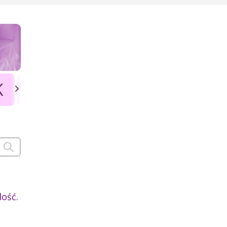
K
L
Ł
M
N
O
P
dość.