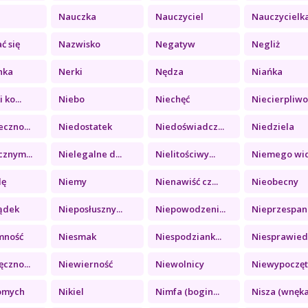
Nauczka
Nauczyciel
Nauczycielk
ć się
Nazwisko
Negatyw
Negliż
nka
Nerki
Nędza
Niańka
 ko...
Niebo
Niechęć
Niecierpliwo.
czno...
Niedostatek
Niedoświadcz...
Niedziela
znym...
Nielegalne d...
Nielitościwy...
Niemego widz
lę
Niemy
Nienawiść cz...
Nieobecny
ądek
Nieposłuszny...
Niepowodzeni...
Nieprzespana
mność
Niesmak
Niespodziank...
Niesprawiedl
czno...
Niewierność
Niewolnicy
Niewypoczęt
omych
Nikiel
Nimfa (bogin...
Nisza (wnęka.