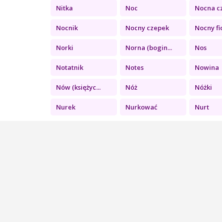
Nitka
Noc
Nocna c
Nocnik
Nocny czepek
Nocny fio
Norki
Norna (bogin...
Nos
Notatnik
Notes
Nowina
Nów (księżyc...
Nóż
Nóżki
Nurek
Nurkować
Nurt