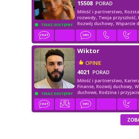
15508
PORAD
Miłość i partnerstwo,
Rozsta
rozwody,
Twoja przyszłość,
Rozwój duchowy,
Wsparcie 
TERAZ DOSTĘPNY
Wiktor
OPINIE
4021
PORAD
Miłość i partnerstwo,
Karier
Finanse,
Rozwój duchowy,
W
duchowe,
Rodzina i przyjaci
TERAZ DOSTĘPNY
ZOBA