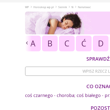
WP
Horoskop.wp.pl
Sennik
N
Namalować
A
B
C
Ć
D
SPRAWDŹ 
CO OZNA
coś czarnego - choroba; coś białego - p
POZOSTA