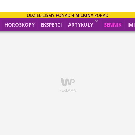
UDZIELILIŚMY PONAD
4 MILIONY
PORAD
HOROSKOPY
EKSPERCI
ARTYKUŁY
SENNIK
IM