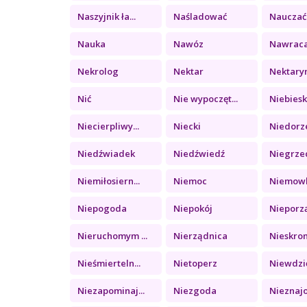
Naszyjnik ła...
Naśladować
Nauczać
Nauka
Nawóz
Nawraca
Nekrolog
Nektar
Nektary
Nić
Nie wypoczęt...
Niebieski
Niecierpliwy...
Niecki
Niedorze
Niedźwiadek
Niedźwiedź
Niegrzec
Niemiłosiern...
Niemoc
Niemow
Niepogoda
Niepokój
Nieporz
Nieruchomym ...
Nierządnica
Nieskro
Nieśmierteln...
Nietoperz
Niewdzię
Niezapominaj...
Niezgoda
Nieznaj