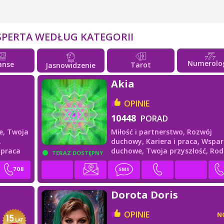
SPERTA WEDŁUG KATEGORII
Numerolo
anse
Tarot
Jasnowidzenie
Akia
OPINIE
10448
PORAD
e,
Twoja
Miłość i partnerstwo,
Rozwój
,
duchowy,
Kariera i praca,
Wspar
i praca
duchowe,
Twoja przyszłość,
Rod
TERAZ DOSTĘPNY
i przyjaciele
Dorota Doris
OPINIE
N