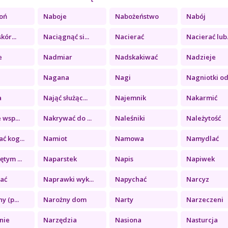
roń
Naboje
Nabożeństwo
Nabój
kór...
Naciągnąć si...
Nacierać
Nacierać lub.
e
Nadmiar
Nadskakiwać
Nadzieje
Nagana
Nagi
Nagniotki od.
a
Nająć służąc...
Najemnik
Nakarmić
 wsp...
Nakrywać do ...
Naleśniki
Należytość
ć kog...
Namiot
Namowa
Namydlać
tym ...
Naparstek
Napis
Napiwek
ać
Naprawki wyk...
Napychać
Narcyz
y (p...
Narożny dom
Narty
Narzeczeni
nie
Narzędzia
Nasiona
Nasturcja