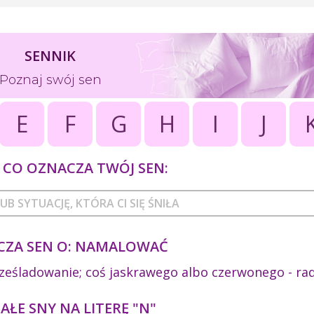
SENNIK
Poznaj swój sen
E
F
G
H
I
J
CO OZNACZA TWÓJ SEN:
CZA SEN O: NAMALOWAĆ
rześladowanie; coś jaskrawego albo czerwonego - ra
ŁE SNY NA LITERĘ "N"