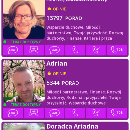
OPINIE
13797
PORAD
Wsparcie duchowe,
Miłość i
partnerstwo,
Twoja przyszłość,
Rozwój
duchowy,
Finanse,
Kariera i praca
TERAZ DOSTĘPNY
Adrian
OPINIE
5344
PORAD
Miłość i partnerstwo,
Finanse,
Rozwój
duchowy,
Rodzina i przyjaciele,
Twoja
przyszłość,
Wsparcie duchowe
TERAZ DOSTĘPNY
Doradca Ariadna