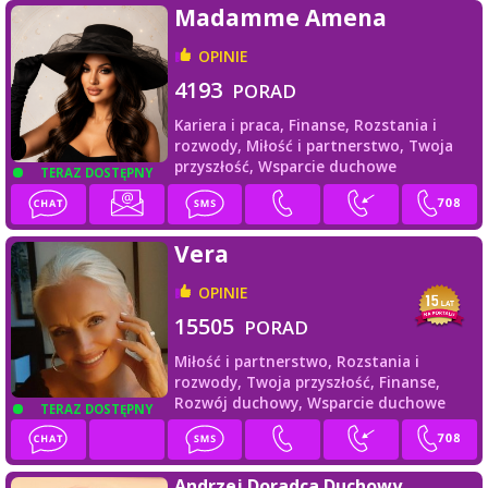
Madamme Amena
OPINIE
4193
PORAD
Kariera i praca,
Finanse,
Rozstania i
rozwody,
Miłość i partnerstwo,
Twoja
przyszłość,
Wsparcie duchowe
TERAZ DOSTĘPNY
Vera
OPINIE
15505
PORAD
Miłość i partnerstwo,
Rozstania i
rozwody,
Twoja przyszłość,
Finanse,
Rozwój duchowy,
Wsparcie duchowe
TERAZ DOSTĘPNY
Andrzej Doradca Duchowy