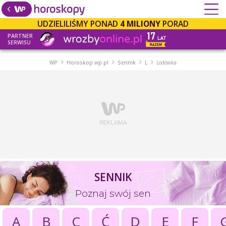
UDZIELILIŚMY PONAD
4 MILIONY
PORAD
PARTNER
SERWISU
WP
Horoskop.wp.pl
Sennik
L
Lodówka
SENNIK
Poznaj swój sen
A
B
C
Ć
D
E
F