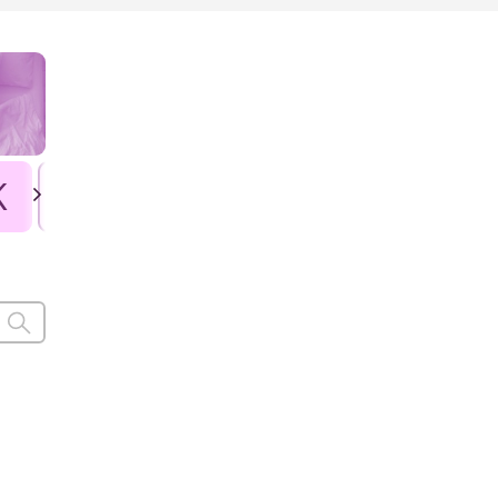
K
L
Ł
M
N
O
P