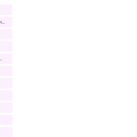
...
.