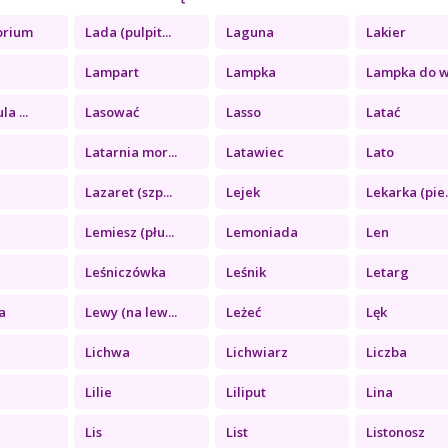
orium
Lada (pulpit...
Laguna
Lakier
Lampart
Lampka
Lampka do wi
la ...
Lasować
Lasso
Latać
Latarnia mor...
Latawiec
Lato
Lazaret (szp...
Lejek
Lekarka (pie..
Lemiesz (płu...
Lemoniada
Len
Leśniczówka
Leśnik
Letarg
a
Lewy (na lew...
Leżeć
Lęk
Lichwa
Lichwiarz
Liczba
Lilie
Liliput
Lina
Lis
List
Listonosz