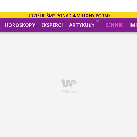
UDZIELILIŚMY PONAD
4 MILIONY
PORAD
HOROSKOPY
EKSPERCI
ARTYKUŁY
SENNIK
IM