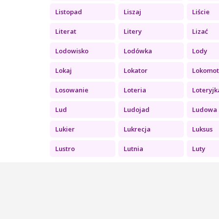
Listopad
Liszaj
Liście
Literat
Litery
Lizać
Lodowisko
Lodówka
Lody
Lokaj
Lokator
Lokomo
Losowanie
Loteria
Loteryjk
Lud
Ludojad
Ludowa k
Lukier
Lukrecja
Luksus
Lustro
Lutnia
Luty