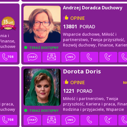
Andrzej Doradca Duchowy
OPINIE
13801
PORAD
Wsparcie duchowe,
Miłość i
nia i
partnerstwo,
Twoja przyszłość,
Finanse,
Rozwój duchowy,
Finanse,
Karier
duchowe
TERAZ DOSTĘPNY
praca
Dorota Doris
OPINIE
N
1221
PORAD
Miłość i partnerstwo,
Twoja
i praca,
przyszłość,
Kariera i praca,
Fina
duchowy
Rodzina i przyjaciele,
Wsparcie
TERAZ DOSTĘPNY
duchowe