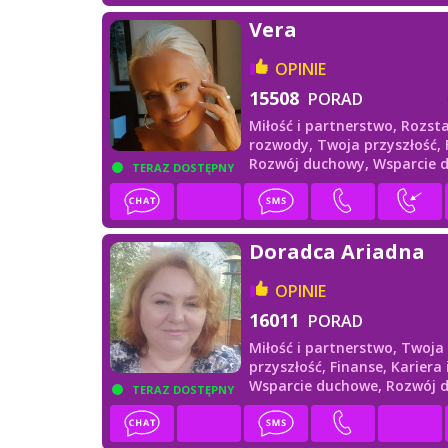
Vera
OPINIE
15508
PORAD
Miłość i partnerstwo,
Rozsta
rozwody,
Twoja przyszłość,
Rozwój duchowy,
Wsparcie 
TERAZ DOSTĘPNY
Doradca Ariadna
OPINIE
16011
PORAD
Miłość i partnerstwo,
Twoja
przyszłość,
Finanse,
Kariera 
Wsparcie duchowe,
Rozwój 
TERAZ DOSTĘPNY