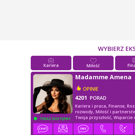
WYBIERZ EK
Kariera
Fin
Miłość
Madamme Amena
OPINIE
4201
PORAD
Kariera i praca,
Finanse,
Roz
rozwody,
Miłość i partnerst
Twoja przyszłość,
Wsparcie
TERAZ DOSTĘPNY