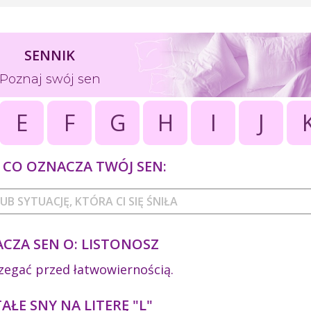
SENNIK
Poznaj swój sen
E
F
G
H
I
J
CO OZNACZA TWÓJ SEN:
CZA SEN O: LISTONOSZ
zegać przed łatwowiernością.
ŁE SNY NA LITERĘ "L"