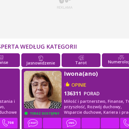
SPERTA WEDŁUG KATEGORII
Numerolo
anse
Tarot
Jasnowidzenie
Iwona(ano)
OPINIE
136311
PORAD
stania i
Miłość i partnerstwo,
Finanse,
T
wo,
przyszłość,
Rozwój duchowy,
 duchowe
Wsparcie duchowe,
Kariera i pr
TERAZ DOSTĘPNY