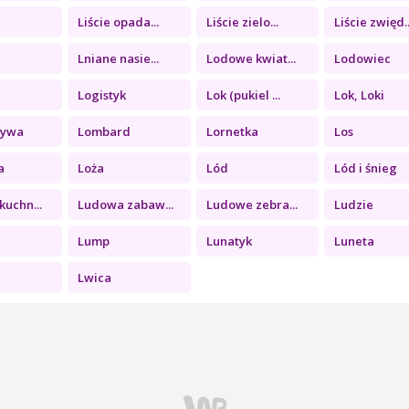
Liście opada...
Liście zielo...
Liście zwięd..
Lniane nasie...
Lodowe kwiat...
Lodowiec
Logistyk
Lok (pukiel ...
Lok, Loki
tywa
Lombard
Lornetka
Los
a
Loża
Lód
Lód i śnieg
uchn...
Ludowa zabaw...
Ludowe zebra...
Ludzie
Lump
Lunatyk
Luneta
Lwica