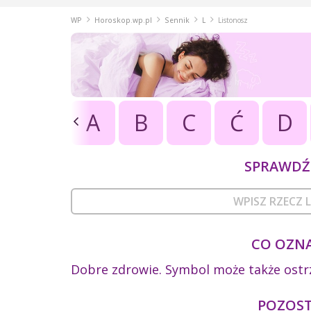
WP
Horoskop.wp.pl
Sennik
L
Listonosz
A
B
C
Ć
D
SPRAWDŹ 
CO OZNA
Dobre zdrowie. Symbol może także ostr
POZOSTA