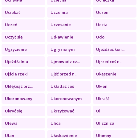
Uciekać
Uczelnia
Uczeni
Uczeń
Uczesanie
Uczta
Uczyć się
Udławienie
Udo
Ugryzienie
Ugryzionym
Ujeżdżać kon...
Ujeżdżalnia
Ujmować z cz...
Ujrzeć coś n...
Ujście rzeki
Ujść przed n...
Ukąszenie
Uklęknąć prz...
Układać coś
Ukłon
Ukoronowany
Ukoronowanym
Ukraść
Ukryć się
Ukrzyżować
Ul
Ulewa
Ulica
Ulicznica
Ułan
Ułaskawienie
Ułomny