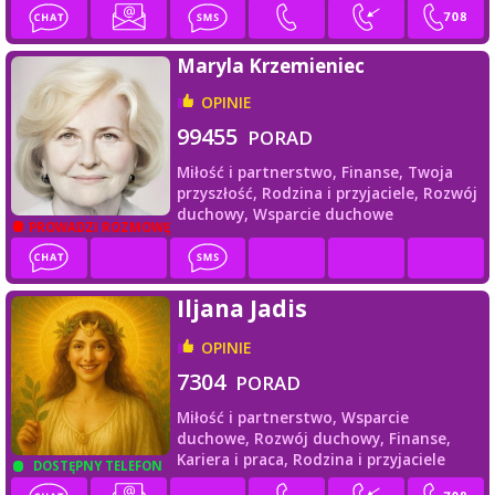
Maryla Krzemieniec
OPINIE
99455
PORAD
Miłość i partnerstwo,
Finanse,
Twoja
przyszłość,
Rodzina i przyjaciele,
Rozwój
duchowy,
Wsparcie duchowe
PROWADZI ROZMOWĘ
Iljana Jadis
OPINIE
7304
PORAD
Miłość i partnerstwo,
Wsparcie
duchowe,
Rozwój duchowy,
Finanse,
Kariera i praca,
Rodzina i przyjaciele
DOSTĘPNY TELEFON