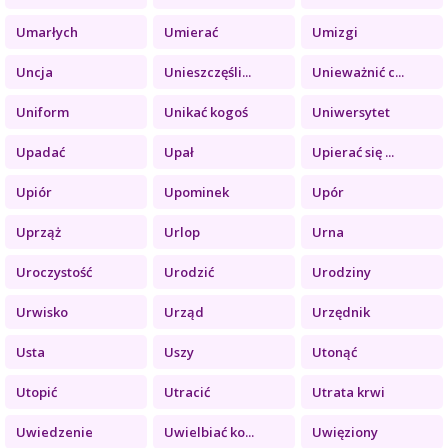
Umarłych
Umierać
Umizgi
Uncja
Unieszczęśli...
Unieważnić c...
Uniform
Unikać kogoś
Uniwersytet
Upadać
Upał
Upierać się ...
Upiór
Upominek
Upór
Uprząż
Urlop
Urna
Uroczystość
Urodzić
Urodziny
Urwisko
Urząd
Urzędnik
Usta
Uszy
Utonąć
Utopić
Utracić
Utrata krwi
Uwiedzenie
Uwielbiać ko...
Uwięziony