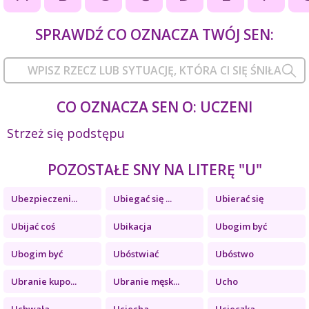
SPRAWDŹ CO OZNACZA TWÓJ SEN:
CO OZNACZA SEN O: UCZENI
Strzeż się podstępu
POZOSTAŁE SNY NA LITERĘ "U"
Ubezpieczeni...
Ubiegać się ...
Ubierać się
Ubijać coś
Ubikacja
Ubogim być
Ubogim być
Ubóstwiać
Ubóstwo
Ubranie kupo...
Ubranie męsk...
Ucho
Uchwała
Uciecha
Ucieczka