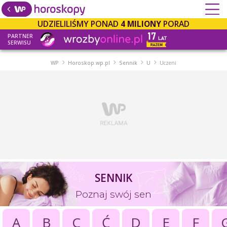
UDZIELILIŚMY PONAD
4 MILIONY
PORAD
PARTNER
SERWISU
WP
Horoskop.wp.pl
Sennik
U
Uczeni
SENNIK
Poznaj swój sen
A
B
C
Ć
D
E
F