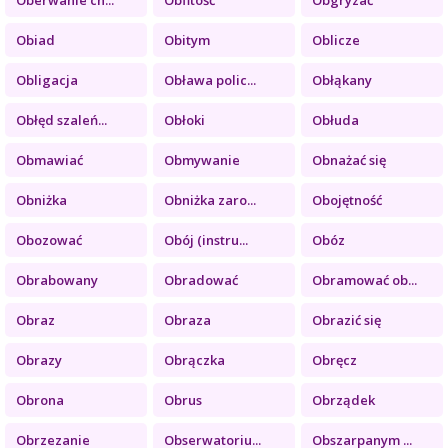
Obiad
Obitym
Oblicze
Obligacja
Obława polic...
Obłąkany
Obłęd szaleń...
Obłoki
Obłuda
Obmawiać
Obmywanie
Obnażać się
Obniżka
Obniżka zaro...
Obojętność
Obozować
Obój (instru...
Obóz
Obrabowany
Obradować
Obramować ob...
Obraz
Obraza
Obrazić się
Obrazy
Obrączka
Obręcz
Obrona
Obrus
Obrządek
Obrzezanie
Obserwatoriu...
Obszarpanym ...