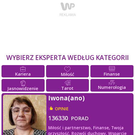
WYBIERZ EKSPERTA WEDŁUG KATEGORII
Kariera
Finanse
Miłość
Numerologia
Tarot
Jasnowidzenie
Iwona(ano)
OPINIE
136330
PORAD
Miłość i partnerstwo,
Finanse,
Twoja
przyszłość,
Rozwój duchowy,
Wsparcie