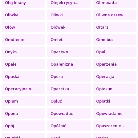
Olej lniany
Olejek rycyn...
Olimpiada
Oliwka
Oliwki
Oliwne drzew...
Ołów
Ołówek
Ołtarz
Omdlenie
Omlet
Omnibus
Onyks
Opactwo
Opal
Opale
Opalenizna
Oparzenie
Opaska
Opera
Operacja
Operacyjne n...
Operetka
Opiekun
Opium
Opluć
Opłatki
Opona
Opowiadać
Opowiadanie
Opój
Opóźnić
Opuszczenie ...
Opuścić
Orać
Order