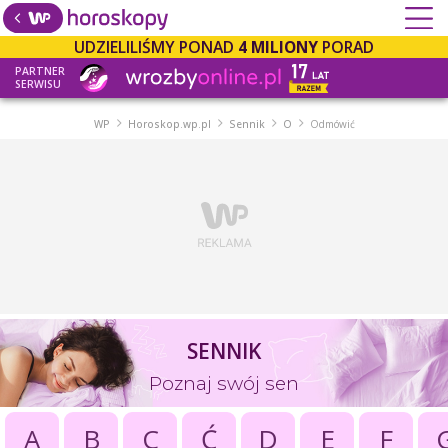
UDZIELILIŚMY PONAD
4 MILIONY
PORAD
PARTNER
SERWISU
WP
Horoskop.wp.pl
Sennik
O
Odmówić
SENNIK
Poznaj swój sen
A
B
C
Ć
D
E
F