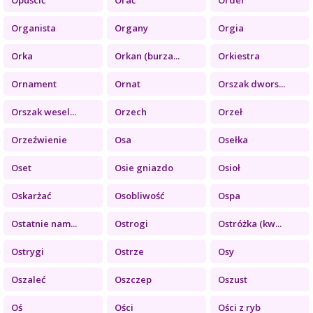
Organista
Organy
Orgia
Orka
Orkan (burza...
Orkiestra
Ornament
Ornat
Orszak dwors...
Orszak wesel...
Orzech
Orzeł
Orzeźwienie
Osa
Osełka
Oset
Osie gniazdo
Osioł
Oskarżać
Osobliwość
Ospa
Ostatnie nam...
Ostrogi
Ostróżka (kw...
Ostrygi
Ostrze
Osy
Oszaleć
Oszczep
Oszust
Oś
Ości
Ości z ryb