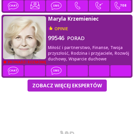
Maryla Krzemieniec
OPINIE
99546
PORAD
Miłość i partnerstwo,
Finanse,
Twoja
przyszłość,
Rodzina i przyjaciele,
Rozwój
duchowy,
Wsparcie duchowe
PROWADZI ROZMOWĘ
ZOBACZ WIĘCEJ EKSPERTÓW