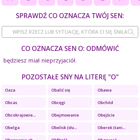
SPRAWDŹ CO OZNACZA TWÓJ SEN:
CO OZNACZA SEN O: ODMÓWIĆ
będziesz miał nieprzyjaciół.
POZOSTAŁE SNY NA LITERĘ "O"
Oaza
Obalić się
Obawa
Obcas
Obcęgi
Obchód
Obcokrajowie...
Obejmowanie
Obejście
Obelga
Obelisk (słu...
Oberek (tani...
Oberwanie ch...
Obfitość
Obgryzać