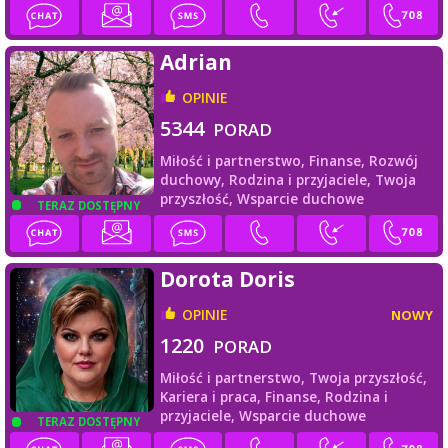
Adrian
OPINIE
5344
PORAD
Miłość i partnerstwo,
Finanse,
Rozwój
duchowy,
Rodzina i przyjaciele,
Twoja
przyszłość,
Wsparcie duchowe
TERAZ DOSTĘPNY
Dorota Doris
OPINIE
NOWY
1220
PORAD
Miłość i partnerstwo,
Twoja przyszłość,
Kariera i praca,
Finanse,
Rodzina i
przyjaciele,
Wsparcie duchowe
TERAZ DOSTĘPNY