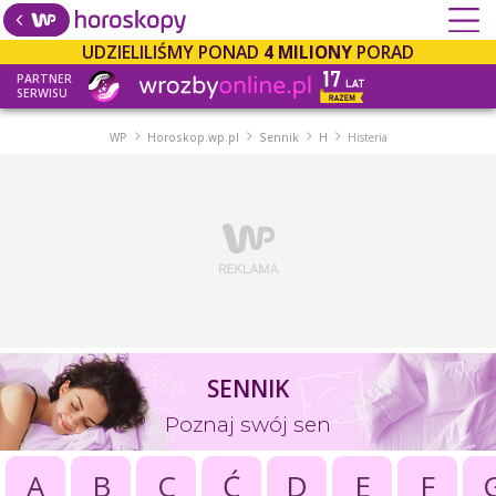
UDZIELILIŚMY PONAD
4 MILIONY
PORAD
PARTNER
SERWISU
WP
Horoskop.wp.pl
Sennik
H
Histeria
SENNIK
Poznaj swój sen
A
B
C
Ć
D
E
F