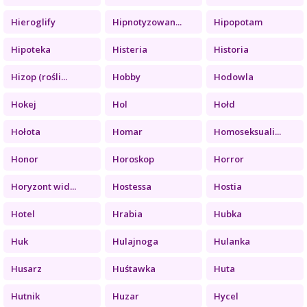
Hieroglify
Hipnotyzowan...
Hipopotam
Hipoteka
Histeria
Historia
Hizop (rośli...
Hobby
Hodowla
Hokej
Hol
Hołd
Hołota
Homar
Homoseksuali...
Honor
Horoskop
Horror
Horyzont wid...
Hostessa
Hostia
Hotel
Hrabia
Hubka
Huk
Hulajnoga
Hulanka
Husarz
Huśtawka
Huta
Hutnik
Huzar
Hycel