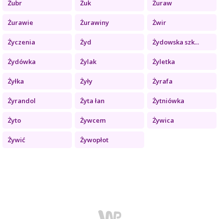
Żubr
Żuk
Żuraw
Żurawie
Żurawiny
Żwir
Życzenia
Żyd
Żydowska szk...
Żydówka
Żylak
Żyletka
Żyłka
Żyły
Żyrafa
Żyrandol
Żyta łan
Żytniówka
Żyto
Żywcem
Żywica
Żywić
Żywopłot