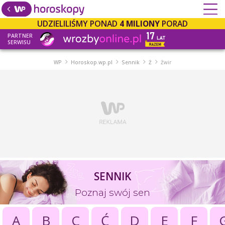
UDZIELILIŚMY PONAD
4 MILIONY
PORAD
PARTNER
SERWISU
WP
Horoskop.wp.pl
Sennik
Ż
Żwir
SENNIK
Poznaj swój sen
A
B
C
Ć
D
E
F