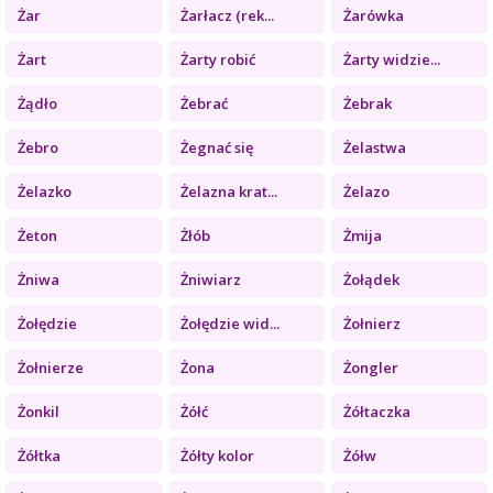
Żar
Żarłacz (rek...
Żarówka
Żart
Żarty robić
Żarty widzie...
Żądło
Żebrać
Żebrak
Żebro
Żegnać się
Żelastwa
Żelazko
Żelazna krat...
Żelazo
Żeton
Żłób
Żmija
Żniwa
Żniwiarz
Żołądek
Żołędzie
Żołędzie wid...
Żołnierz
Żołnierze
Żona
Żongler
Żonkil
Żółć
Żółtaczka
Żółtka
Żółty kolor
Żółw