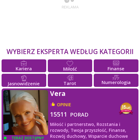
WYBIERZ EKSPERTA WEDŁUG KATEGORII
Kariera
Finanse
Miłość
Numerologia
Tarot
Jasnowidzenie
Vera
OPINIE
15511
PORAD
Miłość i partnerstwo,
Rozstania i
rozwody,
Twoja przyszłość,
Finanse,
Rozwój duchowy,
Wsparcie duchowe
TERAZ DOSTĘPNY