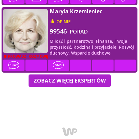
Maryla Krzemieniec
OPINIE
99546
PORAD
Miłość i partnerstwo,
Finanse,
Twoja
przyszłość,
Rodzina i przyjaciele,
Rozwój
duchowy,
Wsparcie duchowe
PROWADZI ROZMOWĘ
ZOBACZ WIĘCEJ EKSPERTÓW