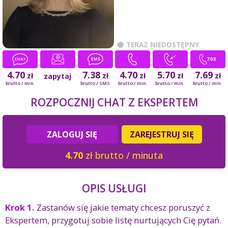
TERAZ NIEDOSTĘPNY
4.70
7.38
4.70
5.70
7.69
zł
zł
zł
zł
zł
zapytaj
brutto / min.
brutto / SMS
brutto / min.
brutto / min.
brutto / min.
ROZPOCZNIJ CHAT Z EKSPERTEM
ZALOGUJ SIĘ
ZAREJESTRUJ SIĘ
4.70
zł brutto / minuta
OPIS USŁUGI
Krok 1.
Zastanów się jakie tematy chcesz poruszyć z
Ekspertem, przygotuj sobie listę nurtujących Cię pytań.