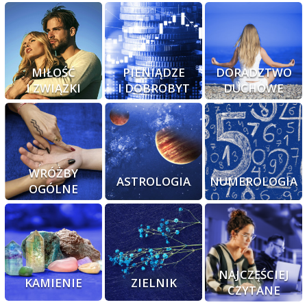
MIŁOŚĆ
PIENIĄDZE
DORADZTWO
I ZWIĄZKI
I DOBROBYT
DUCHOWE
WRÓŻBY
ASTROLOGIA
NUMEROLOGIA
OGÓLNE
NAJCZĘŚCIEJ
KAMIENIE
ZIELNIK
CZYTANE